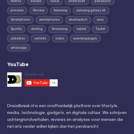
Netflix
nieuws
nokia
onderzoek
panasonic
preview
Review
Samsung
samsung galaxy s6
Smartphone
smartphones
smartwatch
sony
Spotify
stelling
Streaming
tablet
Teufel
uitbuiken
verlinkt
video
wandelgangen
whatsapp
YouTube
Draadbreuk.nl is een onafhankelijk platform over lifestyle,
media, technologie, gadgets, en digitale cultuur. We schrijven
achtergrondverhalen, reviews en analyses voor mensen die
net iets verder willen kijken dan het persbericht.