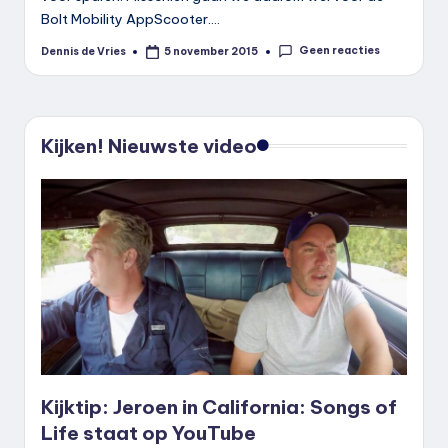
Bolt Mobility AppScooter.…
Geen reacties
Dennis de Vries
5 november 2015
Geplaatst
door
Kijken! Nieuwste video
Kijktip: Jeroen in California: Songs of
Life staat op YouTube