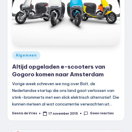
k
.
n
l
Geplaatst
Algemeen
in
Altijd opgeladen e-scooters van
Gogoro komen naar Amsterdam
Vorige week schreven we nog over Bolt, de
Nederlandse startup die ons land gaat verlossen van
stink-brommerts met een slick elektrisch alternatief. Die
kunnen meteen al wat concurrentie verwachten uit…
Geen reacties
Dennis de Vries
17 november 2015
Geplaatst
door