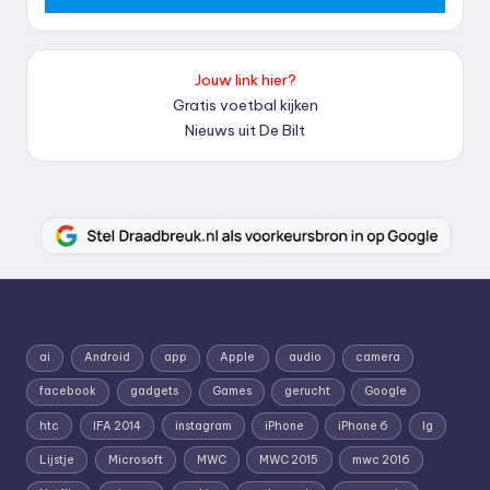
Jouw link hier?
Gratis voetbal kijken
Nieuws uit De Bilt
ai
Android
app
Apple
audio
camera
facebook
gadgets
Games
gerucht
Google
htc
IFA 2014
instagram
iPhone
iPhone 6
lg
Lijstje
Microsoft
MWC
MWC 2015
mwc 2016