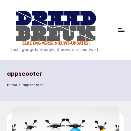
Ga
naar
de
inhoud
D
Tech, gadgets, lifestyle & travel met een twist
r
a
appscooter
a
Home
appscooter
d
b
r
e
u