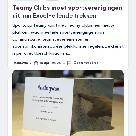
in
Teamy Clubs moet sportverenigingen
uit hun Excel-ellende trekken
Sportapp Teamy komt met Teamy Clubs, een nieuw
platform waarmee hele sportverenigingen hun
communicatie, teams, evenementen en
sponsorinkomsten op één plek kunnen regelen. De dienst
is per direct beschikbaar en…
Geen reacties
Redactie
15 april 2026
Geplaatst
door