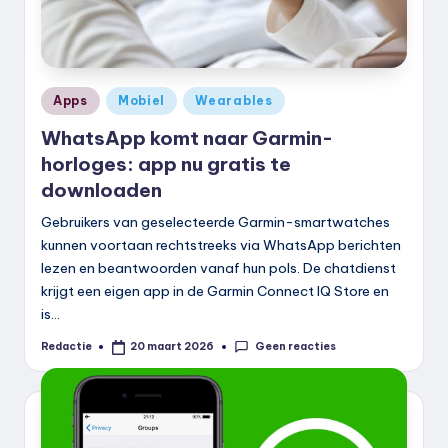
Geplaatst
Apps
Mobiel
Wearables
in
WhatsApp komt naar Garmin-
horloges: app nu gratis te
downloaden
Gebruikers van geselecteerde Garmin-smartwatches
kunnen voortaan rechtstreeks via WhatsApp berichten
lezen en beantwoorden vanaf hun pols. De chatdienst
krijgt een eigen app in de Garmin Connect IQ Store en
is…
Geen reacties
Redactie
20 maart 2026
Geplaatst
door