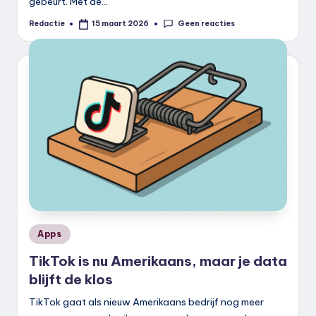
gebeurt. Met de…
Geen reacties
Redactie
15 maart 2026
Geplaatst
door
Geplaatst
Apps
in
TikTok is nu Amerikaans, maar je data
blijft de klos
TikTok gaat als nieuw Amerikaans bedrijf nog meer