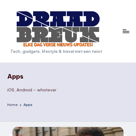
Ga
naar
de
inhoud
D
Tech, gadgets, lifestyle & travel met een twist
r
a
Apps
a
iOS, Android – whatever
d
b
Home
Apps
r
e
u