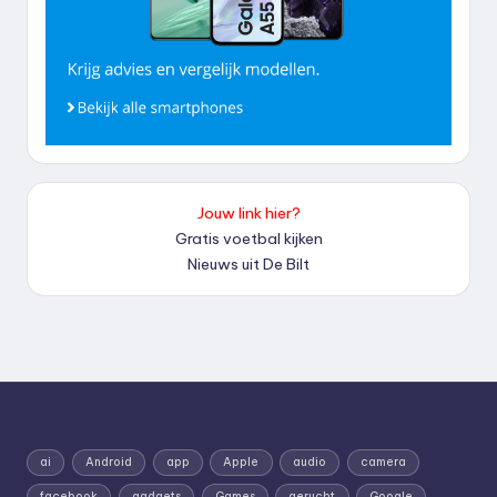
Jouw link hier?
Gratis voetbal kijken
Nieuws uit De Bilt
ai
Android
app
Apple
audio
camera
facebook
gadgets
Games
gerucht
Google