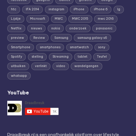
htc
IFA 2014
instagram
iPhone
iPhone 6
lg
Lijstje
Microsoft
MWC
MWC 2015
mwc 2016
Netflix
nieuws
nokia
onderzoek
panasonic
preview
Review
Samsung
samsung galaxy s6
Smartphone
smartphones
smartwatch
sony
Spotify
stelling
Streaming
tablet
Teufel
uitbuiken
verlinkt
video
wandelgangen
whatsapp
YouTube
Draadbreuk.nl is een onafhankelijk platform over lifestyle,