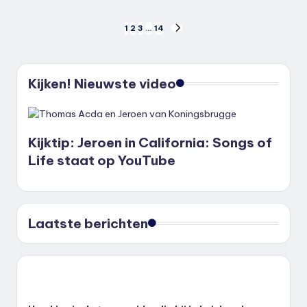
Berichten
1
2
3
…
14
VOLGENDE
PAGINA
paginering
Kijken! Nieuwste video
Kijktip: Jeroen in California: Songs of
Life staat op YouTube
Laatste berichten