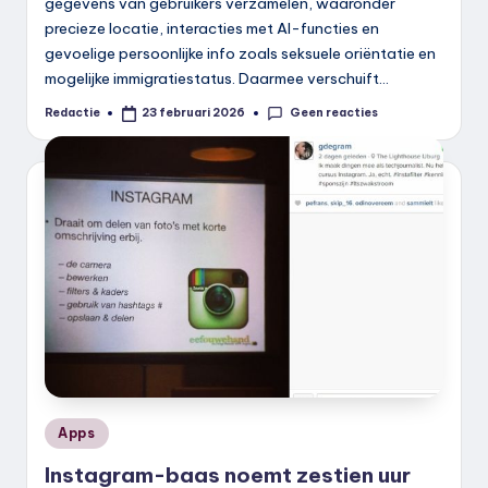
gegevens van gebruikers verzamelen, waaronder
precieze locatie, interacties met AI-functies en
gevoelige persoonlijke info zoals seksuele oriëntatie en
mogelijke immigratiestatus. Daarmee verschuift…
Geen reacties
Redactie
23 februari 2026
Geplaatst
door
Geplaatst
Apps
in
Instagram-baas noemt zestien uur