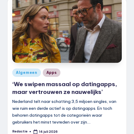
k
.
n
l
Geplaatst
Algemeen
Apps
in
‘We swipen massaal op datingapps,
maar vertrouwen ze nauwelijks’
Nederland telt naar schatting 3,5 miljoen singles, van
wie ruim een derde actief is op datingapps. En toch
behoren datingapps tot de categorieën waar
gebruikers het minst tevreden over zijn.…
Redactie
14 juli 2026
Geplaatst