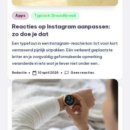
Geplaatst
Apps
Typisch Draadbreuk
in
Reacties op Instagram aanpassen:
zo doe je dat
Een typefout in een Instagram-reactie kon tot voor kort
verrassend pijnlijk uitpakken. Eén verkeerd geplaatste
letter en je zorgvuldig geformuleerde opmerking
veranderde in iets wat je liever niet onder een…
Geen reacties
Redactie
10 april 2026
Geplaatst
door