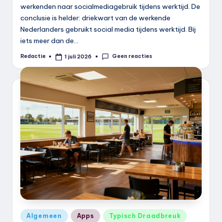
werkenden naar socialmediagebruik tijdens werktijd. De
conclusie is helder: driekwart van de werkende
Nederlanders gebruikt social media tijdens werktijd. Bij
iets meer dan de…
Geen reacties
Redactie
1 juli 2026
Geplaatst
door
Geplaatst
Algemeen
Apps
Typisch Draadbreuk