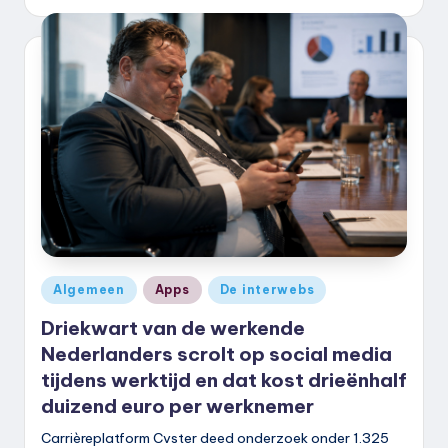
door
Geplaatst
Algemeen
Apps
De interwebs
in
Driekwart van de werkende
Nederlanders scrolt op social media
tijdens werktijd en dat kost drieënhalf
duizend euro per werknemer
Carrièreplatform Cvster deed onderzoek onder 1.325