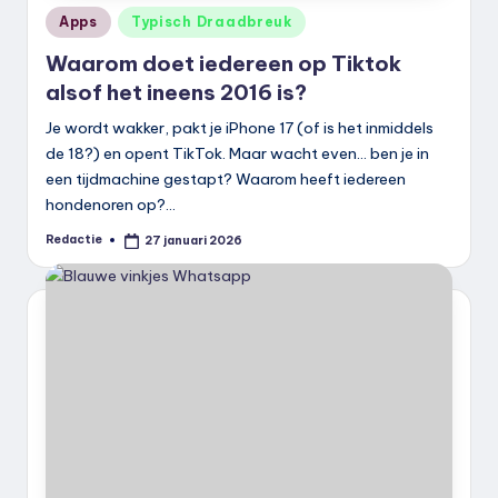
Geplaatst
Apps
Typisch Draadbreuk
in
Waarom doet iedereen op Tiktok
alsof het ineens 2016 is?
Je wordt wakker, pakt je iPhone 17 (of is het inmiddels
de 18?) en opent TikTok. Maar wacht even… ben je in
een tijdmachine gestapt? Waarom heeft iedereen
hondenoren op?…
Redactie
27 januari 2026
Geplaatst
door