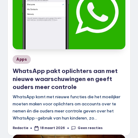
Geplaatst
Apps
in
WhatsApp pakt oplichters aan met
nieuwe waarschuwingen en geeft
ouders meer controle
WhatsApp komt met nieuwe functies die het moeilijker
moeten maken voor oplichters om accounts over te
nemen én die ouders meer controle geven over het
WhatsApp-gebruik van hun kinderen, zo…
Geen reacties
Redactie
18 maart 2026
Geplaatst
door