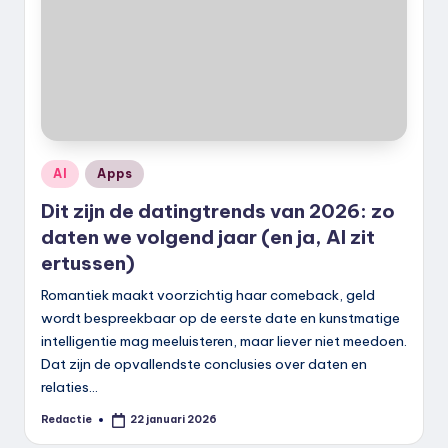
Geplaatst
AI
Apps
in
Dit zijn de datingtrends van 2026: zo
daten we volgend jaar (en ja, AI zit
ertussen)
Romantiek maakt voorzichtig haar comeback, geld
wordt bespreekbaar op de eerste date en kunstmatige
intelligentie mag meeluisteren, maar liever niet meedoen.
Dat zijn de opvallendste conclusies over daten en
relaties…
Redactie
22 januari 2026
Geplaatst
door