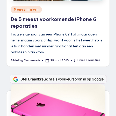
Geplaatst
Money maken
in
De 5 meest voorkomende iPhone 6
reparaties
Trotse eigenaar van een iPhone 6? Tof, maar doe in
hemelsnaam voorzichtig, want voor je het weet heb je
iets in handen met minder functionaliteit dan een
baksteen. Van krom…
Geen reacties
Afdeling Commercie
29 april 2015
Geplaatst
door