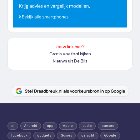
Jouw link hier?
Gratis voetbal kijken
Nieuws uit De Bilt
ai
Android
app
Apple
audio
camera
facebook
gadgets
Games
gerucht
Google