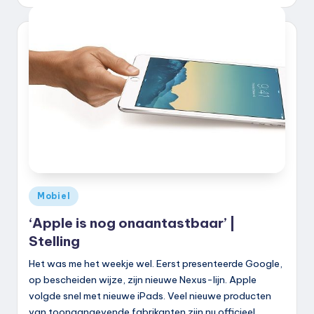
door
Geplaatst
Mobiel
in
‘Apple is nog onaantastbaar’ |
Stelling
Het was me het weekje wel. Eerst presenteerde Google,
op bescheiden wijze, zijn nieuwe Nexus-lijn. Apple
volgde snel met nieuwe iPads. Veel nieuwe producten
van toonaangevende fabrikanten zijn nu officieel,…