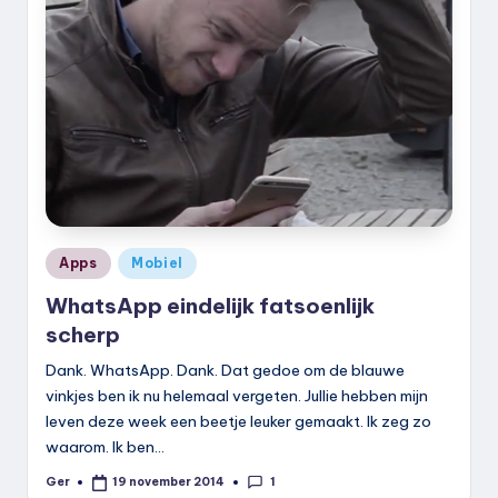
Geplaatst
Apps
Mobiel
in
WhatsApp eindelijk fatsoenlijk
scherp
Dank. WhatsApp. Dank. Dat gedoe om de blauwe
vinkjes ben ik nu helemaal vergeten. Jullie hebben mijn
leven deze week een beetje leuker gemaakt. Ik zeg zo
waarom. Ik ben…
1
Ger
19 november 2014
Geplaatst