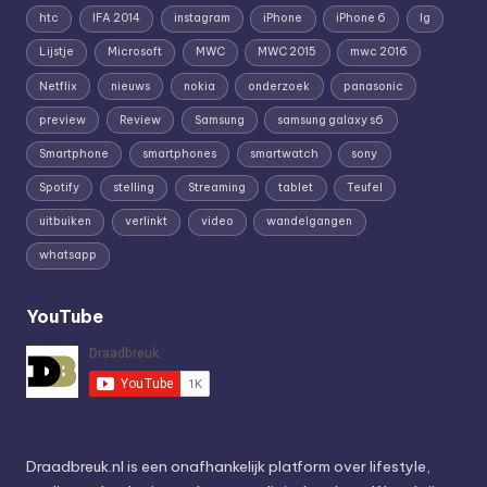
htc
IFA 2014
instagram
iPhone
iPhone 6
lg
Lijstje
Microsoft
MWC
MWC 2015
mwc 2016
Netflix
nieuws
nokia
onderzoek
panasonic
preview
Review
Samsung
samsung galaxy s6
Smartphone
smartphones
smartwatch
sony
Spotify
stelling
Streaming
tablet
Teufel
uitbuiken
verlinkt
video
wandelgangen
whatsapp
YouTube
Draadbreuk.nl is een onafhankelijk platform over lifestyle,