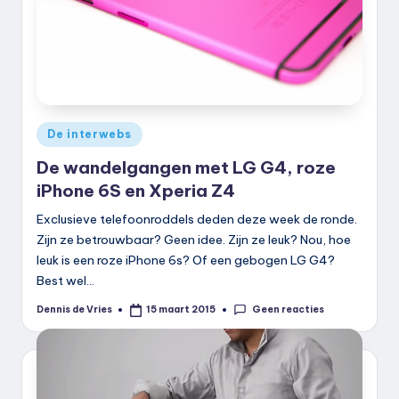
Geplaatst
De interwebs
in
De wandelgangen met LG G4, roze
iPhone 6S en Xperia Z4
Exclusieve telefoonroddels deden deze week de ronde.
Zijn ze betrouwbaar? Geen idee. Zijn ze leuk? Nou, hoe
leuk is een roze iPhone 6s? Of een gebogen LG G4?
Best wel…
Geen reacties
Dennis de Vries
15 maart 2015
Geplaatst
door