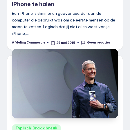
iPhone te halen
Een iPhone is slimmer en geavanceerder dan de
computer die gebruikt was om de eerste mensen op de
maan te zetten. Logisch dat jij niet alles weet van je
iPhone,…
Geen reacties
Afdeling Commercie
25 mei 2015
Geplaatst
door
Geplaatst
Typisch Draadbreuk