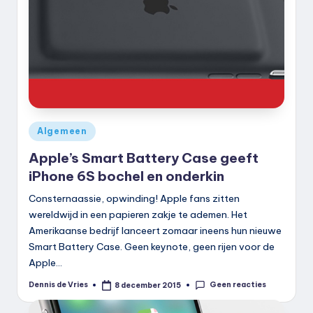
k
.
n
l
Geplaatst
Algemeen
in
Apple’s Smart Battery Case geeft
iPhone 6S bochel en onderkin
Consternaassie, opwinding! Apple fans zitten
wereldwijd in een papieren zakje te ademen. Het
Amerikaanse bedrijf lanceert zomaar ineens hun nieuwe
Smart Battery Case. Geen keynote, geen rijen voor de
Apple…
Geen reacties
Dennis de Vries
8 december 2015
Geplaatst
door