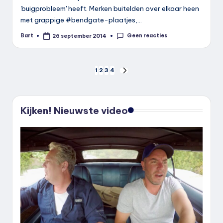
'buigprobleem' heeft. Merken buitelden over elkaar heen
met grappige #bendgate-plaatjes,…
Geen reacties
Bart
26 september 2014
Geplaatst
door
Berichten
1
2
3
4
VOLGENDE
PAGINA
paginering
Kijken! Nieuwste video