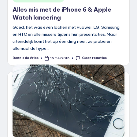
in
Alles mis met de iPhone 6 & Apple
Watch lancering
Goed, het was even lachen met Huawei, LG, Samsung
en HTC en alle missers tijdens hun presentaties. Maar
uiteindelijk komt het op één ding neer: ze proberen
allemaal de hype…
Geen reacties
Dennis de Vries
15 mei 2015
Geplaatst
door