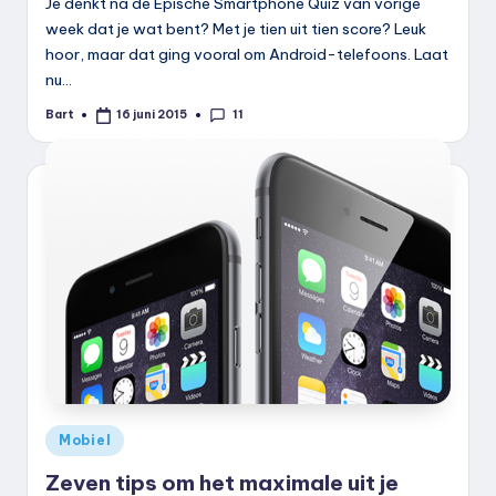
Je denkt na de Epische Smartphone Quiz van vorige
week dat je wat bent? Met je tien uit tien score? Leuk
hoor, maar dat ging vooral om Android-telefoons. Laat
nu…
11
Bart
16 juni 2015
Geplaatst
door
Geplaatst
Mobiel
in
Zeven tips om het maximale uit je