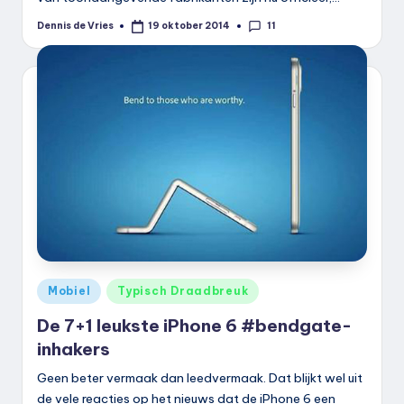
11
Dennis de Vries
19 oktober 2014
Geplaatst
door
Geplaatst
Mobiel
Typisch Draadbreuk
in
De 7+1 leukste iPhone 6 #bendgate-
inhakers
Geen beter vermaak dan leedvermaak. Dat blijkt wel uit
de vele reacties op het nieuws dat de iPhone 6 een