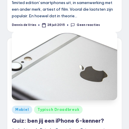
'limited edition' smartphones uit, in samenwerking met
een ander merk, artiest of film. Vooral die laatsten zijn
populair. En hoewel dat in theorie…
Geen reacties
Dennis de Vries
28 juli 2015
Geplaatst
door
Geplaatst
Mobiel
Typisch Draadbreuk
in
Quiz: ben jij een iPhone 6-kenner?