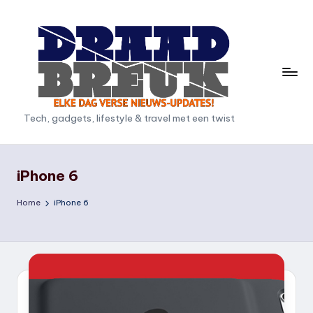
Ga
naar
de
inhoud
D
Tech, gadgets, lifestyle & travel met een twist
r
a
iPhone 6
a
Home
iPhone 6
d
b
r
e
u