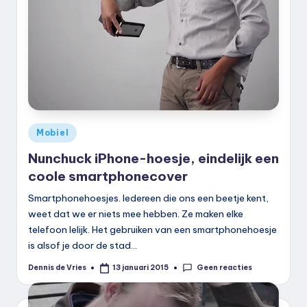
Geplaatst
Mobiel
in
Nunchuck iPhone-hoesje, eindelijk een
coole smartphonecover
Smartphonehoesjes. Iedereen die ons een beetje kent,
weet dat we er niets mee hebben. Ze maken elke
telefoon lelijk. Het gebruiken van een smartphonehoesje
is alsof je door de stad…
Geen reacties
Dennis de Vries
13 januari 2015
Geplaatst
door