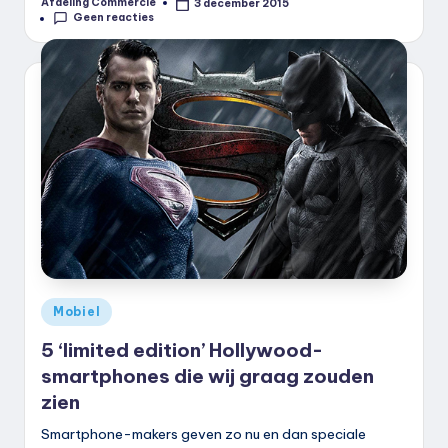
Afdeling Commercie
3 december 2015
Geplaatst
Geen reacties
door
Geplaatst
Mobiel
in
5 ‘limited edition’ Hollywood-
smartphones die wij graag zouden
zien
Smartphone-makers geven zo nu en dan speciale