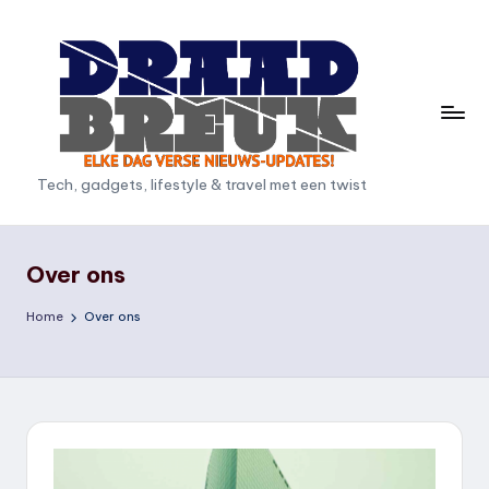
Ga
naar
de
inhoud
D
Tech, gadgets, lifestyle & travel met een twist
r
a
Over ons
a
Home
Over ons
d
b
r
e
u