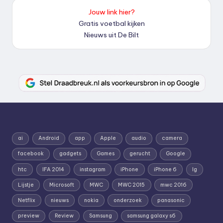
Jouw link hier?
Gratis voetbal kijken
Nieuws uit De Bilt
ai
Android
app
Apple
audio
camera
facebook
gadgets
Games
gerucht
Google
htc
IFA 2014
instagram
iPhone
iPhone 6
lg
Lijstje
Microsoft
MWC
MWC 2015
mwc 2016
Netflix
nieuws
nokia
onderzoek
panasonic
preview
Review
Samsung
samsung galaxy s6