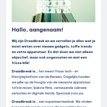
k
.
n
l
Hallo, aangenaam!
Wij zijn Draadbreuk en we vertellen je alles wat je
moet weten over nieuwe gadgets, toffe trends
en vette apparatuur. En dat doen we niet alleen
objectief, maar ook ongezouten en met een
frisse blik!
Draadbreuk is…
het meest frisse tech- en
lifestyleplatform van de Benelux. Dagelijks houden
we jullie op de hoogte van de nieuwste apparatuur,
tofste reizen, leukste films, verrassende culinaire
sensaties en digitale trends. Speciaal voor jou.
Draadbreuk is…
een experimenteerbak. We vinden
het namelijk zonde om niet alle mogelijkheden te