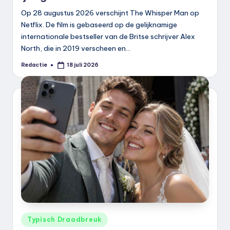
Op 28 augustus 2026 verschijnt The Whisper Man op
Netflix. De film is gebaseerd op de gelijknamige
internationale bestseller van de Britse schrijver Alex
North, die in 2019 verscheen en…
Redactie
18 juli 2026
Geplaatst
door
Geplaatst
Typisch Draadbreuk
in