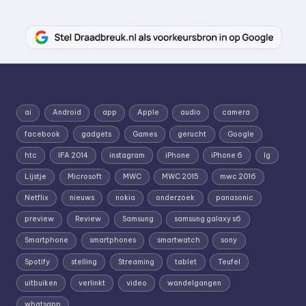
ai
Android
app
Apple
audio
camera
facebook
gadgets
Games
gerucht
Google
htc
IFA 2014
instagram
iPhone
iPhone 6
lg
Lijstje
Microsoft
MWC
MWC 2015
mwc 2016
Netflix
nieuws
nokia
onderzoek
panasonic
preview
Review
Samsung
samsung galaxy s6
Smartphone
smartphones
smartwatch
sony
Spotify
stelling
Streaming
tablet
Teufel
uitbuiken
verlinkt
video
wandelgangen
whatsapp