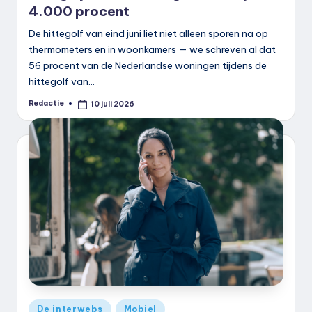
4.000 procent
De hittegolf van eind juni liet niet alleen sporen na op
thermometers en in woonkamers — we schreven al dat
56 procent van de Nederlandse woningen tijdens de
hittegolf van…
Redactie
10 juli 2026
Geplaatst
door
Geplaatst
De interwebs
Mobiel