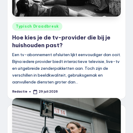
k
De occasionmarkt digitaliseert verd
.
JoyBuy: Verkoop airconditioners stee
n
Telefoontje van KPN, Ziggo of Odido? 
Geplaatst
Typisch Draadbreuk
in
Goede prosecco? Follador maakt al 2
l
Hoe kies je de tv-provider die bij je
Philips OLED+911 wint Red Dot Award 
huishouden past?
FiiO maakt zijn eerste gamingheadset
Een tv-abonnement afsluiten lijkt eenvoudiger dan ooit.
Teufel bestaat vijftien jaar in Neder
Bijna iedere provider biedt interactieve televisie, live-tv
en uitgebreide zenderpakketten aan. Toch zijn de
verschillen in beeldkwaliteit, gebruiksgemak en
aanvullende diensten groter dan…
Redactie
29 juli 2026
Geplaatst
door