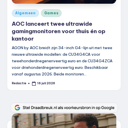
Geplaatst
Algemeen
Games
in
AOC lanceert twee ultrawide
gamingmonitoren voor thuis én op
kantoor
AGON by AOC breidt zijn 34-inch G4-lijn uit met twee
nieuwe ultrawide modellen: de CU34G4CA voor
tweehonderdnegenenveertig euro en de CU34G4ZCA
voor driehonderdnegenenveertig euro. Beschikbaar
vanaf augustus 2026. Beide monitoren…
Redactie
16 juli 2026
Geplaatst
door