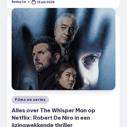
Redactie
19 juli 2026
Geplaatst
door
Geplaatst
Films en series
in
Alles over The Whisper Man op
Netflix: Robert De Niro in een
ijzingwekkende thriller