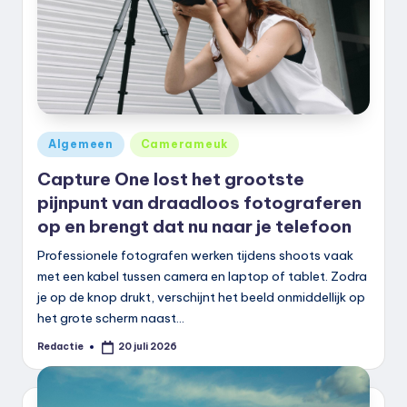
Geplaatst
Algemeen
Camerameuk
in
Capture One lost het grootste
pijnpunt van draadloos fotograferen
op en brengt dat nu naar je telefoon
Professionele fotografen werken tijdens shoots vaak
met een kabel tussen camera en laptop of tablet. Zodra
je op de knop drukt, verschijnt het beeld onmiddellijk op
het grote scherm naast…
Redactie
20 juli 2026
Geplaatst
door