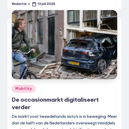
Redactie
13 juli 2026
Geplaatst
door
Geplaatst
Mobility
in
De occasionmarkt digitaliseert
verder
De markt voor tweedehands auto's is in beweging. Meer
dan de helft van de Nederlanders overweegt inmiddels