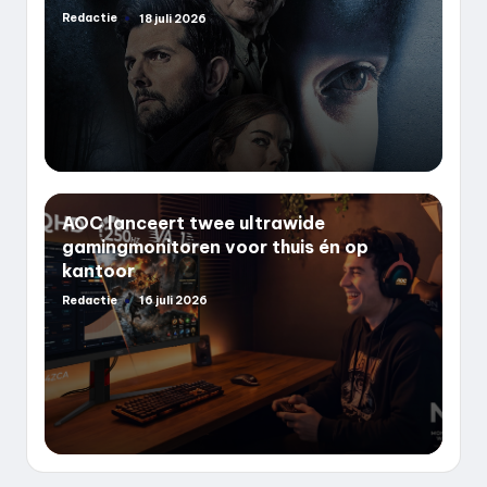
Redactie
18 juli 2026
Geplaatst
door
AOC lanceert twee ultrawide
gamingmonitoren voor thuis én op
kantoor
Redactie
16 juli 2026
Geplaatst
door