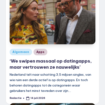
Geplaatst
Algemeen
Apps
in
‘We swipen massaal op datingapps,
maar vertrouwen ze nauwelijks’
Nederland telt naar schatting 3,5 miljoen singles, van
wie ruim een derde actief is op datingapps. En toch
behoren datingapps tot de categorieën waar
gebruikers het minst tevreden over zijn.…
Redactie
14 juli 2026
Geplaatst
door