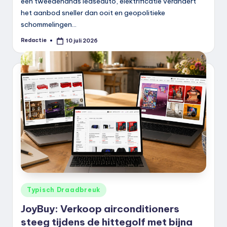
een tweedehands leaseauto, elektrificatie verandert
het aanbod sneller dan ooit en geopolitieke
schommelingen…
Redactie
10 juli 2026
Geplaatst
door
Geplaatst
Typisch Draadbreuk
in
JoyBuy: Verkoop airconditioners
steeg tijdens de hittegolf met bijna