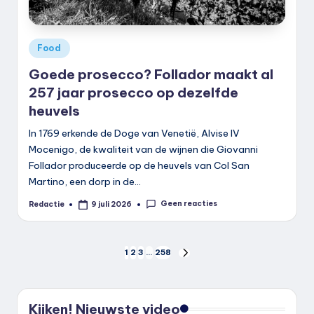
Geplaatst
Food
in
Goede prosecco? Follador maakt al
257 jaar prosecco op dezelfde
heuvels
In 1769 erkende de Doge van Venetië, Alvise IV
Mocenigo, de kwaliteit van de wijnen die Giovanni
Follador produceerde op de heuvels van Col San
Martino, een dorp in de…
Geen reacties
Redactie
9 juli 2026
Geplaatst
door
Berichten
1
2
3
…
258
VOLGENDE
PAGINA
paginering
Kijken! Nieuwste video