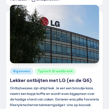
Geplaatst
door
Geplaatst
Algemeen
Typisch Draadbreuk
in
Lekker ontbijten met LG (en de Q6)
Ontbijtsessies zijn altijd leuk. Je eet een broodje kaas,
neemt een kopje koffie en wordt even bijgepraat over
de huidige stand van zaken. Gisteren was jullie favoriete
lifestyletechentertainmentgadget-site op bezoek…