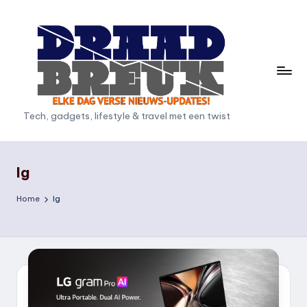
Ga
naar
de
inhoud
D
Tech, gadgets, lifestyle & travel met een twist
r
a
lg
a
Home
lg
d
b
r
e
u