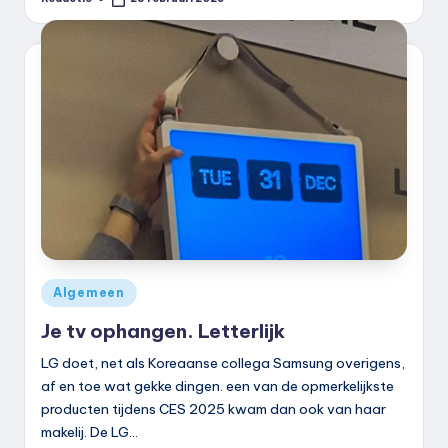
Geplaatst
door
Geplaatst
Algemeen
in
Je tv ophangen. Letterlijk
LG doet, net als Koreaanse collega Samsung overigens,
af en toe wat gekke dingen. een van de opmerkelijkste
producten tijdens CES 2025 kwam dan ook van haar
makelij. De LG…