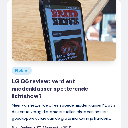
Geplaatst
Mobiel
in
LG Q6 review: verdient
middenklasser spetterende
lichtshow?
Meer van hetzelfde of een goede middenklasser? Dat is
de eerste vraag die je moet stellen als je een net iets
goedkopere versie van de grote merken in je handen…
Mart Opdam
28 augustus 2017