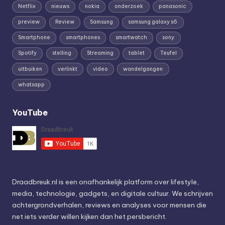
Netflix
nieuws
nokia
onderzoek
panasonic
preview
Review
Samsung
samsung galaxy s6
Smartphone
smartphones
smartwatch
sony
Spotify
stelling
Streaming
tablet
Teufel
uitbuiken
verlinkt
video
wandelgangen
whatsapp
YouTube
Draadbreuk.nl is een onafhankelijk platform over lifestyle,
media, technologie, gadgets, en digitale cultuur. We schrijven
achtergrondverhalen, reviews en analyses voor mensen die
net iets verder willen kijken dan het persbericht.