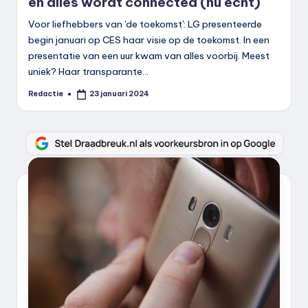
en alles wordt connected (nu echt)
Voor liefhebbers van 'de toekomst': LG presenteerde
begin januari op CES haar visie op de toekomst. In een
presentatie van een uur kwam van alles voorbij. Meest
uniek? Haar transparante…
Redactie
23 januari 2024
Geplaatst
door