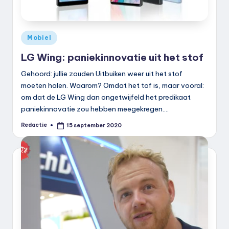
Geplaatst
Mobiel
in
LG Wing: paniekinnovatie uit het stof
Gehoord: jullie zouden Uitbuiken weer uit het stof
moeten halen. Waarom? Omdat het tof is, maar vooral:
om dat de LG Wing dan ongetwijfeld het predikaat
paniekinnovatie zou hebben meegekregen.…
Redactie
15 september 2020
Geplaatst
door