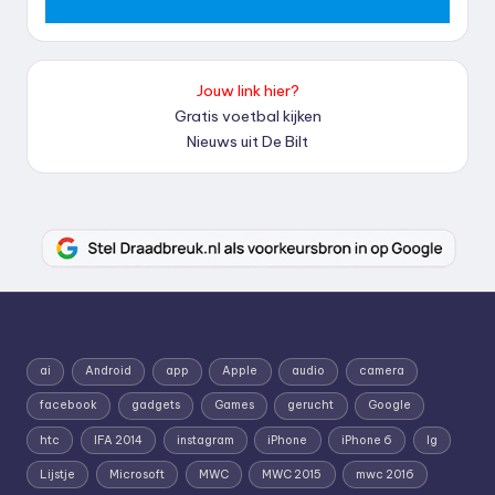
Jouw link hier?
Gratis voetbal kijken
Nieuws uit De Bilt
ai
Android
app
Apple
audio
camera
facebook
gadgets
Games
gerucht
Google
htc
IFA 2014
instagram
iPhone
iPhone 6
lg
Lijstje
Microsoft
MWC
MWC 2015
mwc 2016