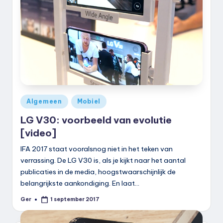
Geplaatst
Algemeen
Mobiel
in
LG V30: voorbeeld van evolutie
[video]
IFA 2017 staat vooralsnog niet in het teken van
verrassing. De LG V30 is, als je kijkt naar het aantal
publicaties in de media, hoogstwaarschijnlijk de
belangrijkste aankondiging. En laat…
Ger
1 september 2017
Geplaatst
door