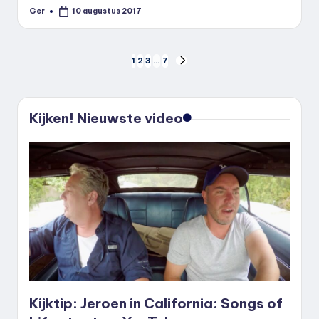
Ger
10 augustus 2017
Geplaatst
door
Berichten
1
2
3
…
7
VOLGENDE
PAGINA
paginering
Kijken! Nieuwste video
Kijktip: Jeroen in California: Songs of