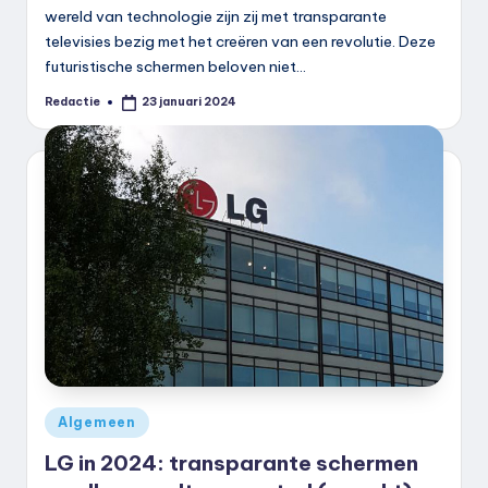
wereld van technologie zijn zij met transparante
televisies bezig met het creëren van een revolutie. Deze
futuristische schermen beloven niet…
Redactie
23 januari 2024
Geplaatst
door
Geplaatst
Algemeen
in
LG in 2024: transparante schermen