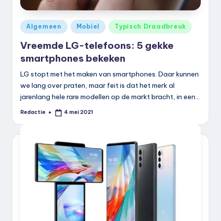
Geplaatst
Algemeen
Mobiel
Typisch Draadbreuk
in
Vreemde LG-telefoons: 5 gekke
smartphones bekeken
LG stopt met het maken van smartphones. Daar kunnen
we lang over praten, maar feit is dat het merk al
jarenlang hele rare modellen op de markt bracht, in een…
Redactie
4 mei 2021
Geplaatst
door