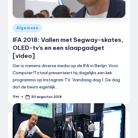
Geplaatst
Algemeen
in
IFA 2018: Vallen met Segway-skates,
OLED-tv’s en een slaapgadget
[video]
Ger is namens diverse media op de IFA in Berlijn. Voor
Computer!Totaal presenteert hij dagelijks een kek
programma op Instagram TV. Vandaag dag 1. De dag
dat de beurs eigenlijk…
Ger
30 augustus 2018
Geplaatst
door