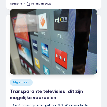
Redactie
14 januari 2025
Geplaatst
door
Geplaatst
Algemeen
in
Transparante televisies: dit zijn
mogelijke voordelen
LG en Samsung deden gek op CES. Waarom? In de