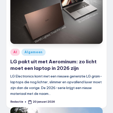
k
.
n
l
Geplaatst
AI
Algemeen
in
LG pakt uit met Aerominum: zo licht
moet een laptop in 2026 zijn
LG Electronics komt met een nieuwe generatie LG gram-
laptops die nog lichter, slimmer en opvallend luxer moet
zijn dan de vorige. De 2026-serie krijgt een nieuw
materiaal met de naam…
Redactie
20 januari 2026
Geplaatst
door