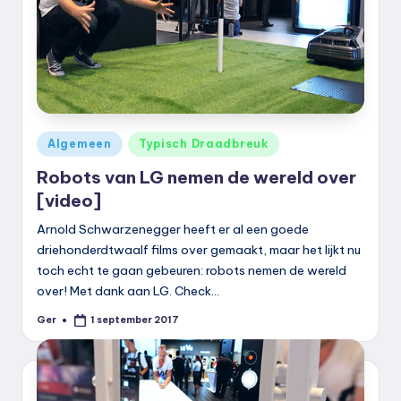
Geplaatst
Algemeen
Typisch Draadbreuk
in
Robots van LG nemen de wereld over
[video]
Arnold Schwarzenegger heeft er al een goede
driehonderdtwaalf films over gemaakt, maar het lijkt nu
toch echt te gaan gebeuren: robots nemen de wereld
over! Met dank aan LG. Check…
Ger
1 september 2017
Geplaatst
door