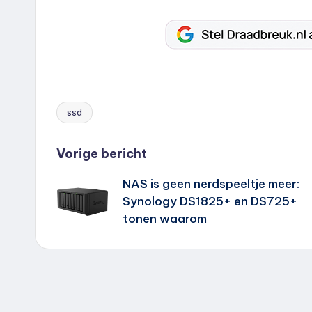
ssd
Tags:
Bericht
Vorige bericht
NAS is geen nerdspeeltje meer:
navigatie
Synology DS1825+ en DS725+
tonen waarom