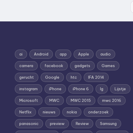
ai
Android
app
Apple
audio
camera
facebook
gadgets
Games
gerucht
Google
htc
IFA 2014
instagram
iPhone
iPhone 6
lg
Lijstje
Microsoft
MWC
MWC 2015
mwc 2016
Netflix
nieuws
nokia
onderzoek
panasonic
preview
Review
Samsung