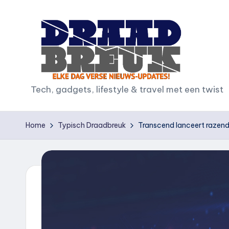
Ga
naar
de
inhoud
D
Tech, gadgets, lifestyle & travel met een twist
r
Home
Typisch Draadbreuk
Transcend lanceert razend
a
a
d
b
r