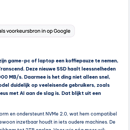
 zijn game-pc of laptop een koffiepauze te nemen,
Transcend. Deze nieuwe SSD haalt leessnelheden
00 MB/s. Daarmee is het ding niet alleen snel,
del duidelijk op veeleisende gebruikers, zoals
s met AI aan de slag is. Dat blijkt uit een
form en ondersteunt NVMe 2.0, wat hem compatibel
woon inzetbaar houdt in iets oudere machines. De
hikbaar tot 2TB opslag. Voor wie nóg meer wil: