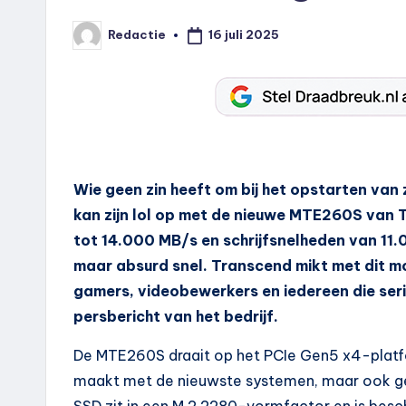
16 juli 2025
Redactie
Geplaatst
door
Wie geen zin heeft om bij het opstarten van
kan zijn lol op met de nieuwe MTE260S van 
tot 14.000 MB/s en schrijfsnelheden van 11.0
maar absurd snel. Transcend mikt met dit mo
gamers, videobewerkers en iedereen die serieu
persbericht van het bedrijf.
De MTE260S draait op het PCIe Gen5 x4-plat
maakt met de nieuwste systemen, maar ook ge
SSD zit in een M.2 2280-vormfactor en is besc