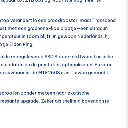
aptop verandert in een broodrooster, maar Transcend
erust met een graphene-koelplaatje—een ultradun
eratuur in toom blijft. In gewoon Nederlands: hij
potje Elden Ring.
Via de meegeleverde SSD Scope-software kun je het
re updaten en de prestaties optimaliseren. En voor
betrouwbaar is: de MTE260S is in Taiwan gemaakt,
.
ureproofen zonder meteen naar exotische
teressante upgrade. Zeker als snelheid bovenaan je