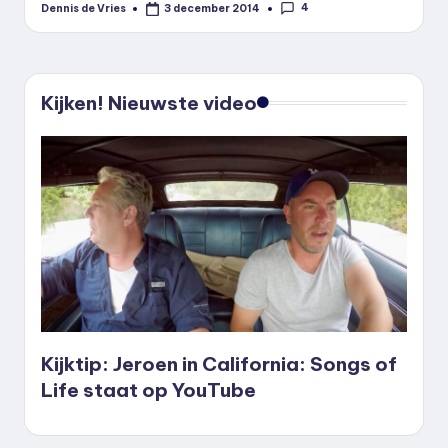
4
Dennis de Vries
3 december 2014
Geplaatst
door
Kijken! Nieuwste video
Kijktip: Jeroen in California: Songs of
Life staat op YouTube