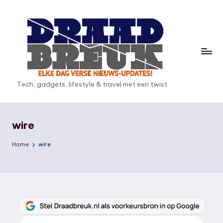
Ga
naar
de
inhoud
D
Tech, gadgets, lifestyle & travel met een twist
r
a
wire
a
Home
wire
d
b
r
e
u