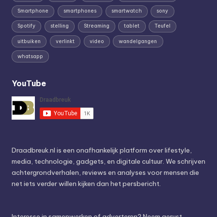
Smartphone
smartphones
smartwatch
sony
Spotify
stelling
Streaming
tablet
Teufel
uitbuiken
verlinkt
video
wandelgangen
whatsapp
YouTube
Draadbreuk.nl is een onafhankelijk platform over lifestyle,
media, technologie, gadgets, en digitale cultuur. We schrijven
achtergrondverhalen, reviews en analyses voor mensen die
net iets verder willen kijken dan het persbericht.
Interesse in samenwerken of adverteren? Neem gerust