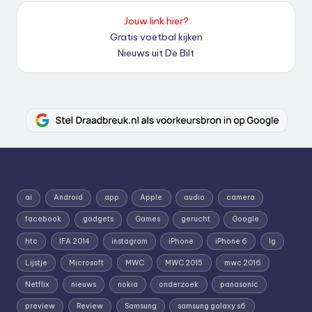
Jouw link hier?
Gratis voetbal kijken
Nieuws uit De Bilt
ai
Android
app
Apple
audio
camera
facebook
gadgets
Games
gerucht
Google
htc
IFA 2014
instagram
iPhone
iPhone 6
lg
Lijstje
Microsoft
MWC
MWC 2015
mwc 2016
Netflix
nieuws
nokia
onderzoek
panasonic
preview
Review
Samsung
samsung galaxy s6