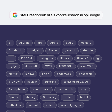
ai
Android
app
Apple
audio
camera
facebook
gadgets
Games
gerucht
Google
htc
IFA 2014
instagram
iPhone
iPhone 6
lg
Lijstje
Microsoft
MWC
MWC 2015
mwc 2016
Netflix
nieuws
nokia
onderzoek
panasonic
preview
Review
Samsung
samsung galaxy s6
Smartphone
smartphones
smartwatch
sony
Spotify
stelling
Streaming
tablet
Teufel
uitbuiken
verlinkt
video
wandelgangen