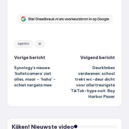
Tags:
agentic
ai
Bericht
Vorige bericht
Volgend bericht
Synology’s nieuwe
Deurklinken
navigatie
‘bulletcamera’ ziet
verdwenen: school
alles, maar – ‘haha’ –
trekt wc-deur dicht
schiet nergens mee
voor allertreurigste
TikTok-hype ooit: Bay
Harbor Pisser
Kijken! Nieuwste video