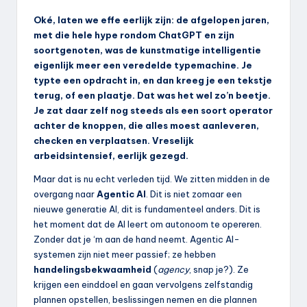
Oké, laten we effe eerlijk zijn: de afgelopen jaren,
met die hele hype rondom ChatGPT en zijn
soortgenoten, was de kunstmatige intelligentie
eigenlijk meer een veredelde typemachine. Je
typte een opdracht in, en dan kreeg je een tekstje
terug, of een plaatje. Dat was het wel zo’n beetje.
Je zat daar zelf nog steeds als een soort operator
achter de knoppen, die alles moest aanleveren,
checken en verplaatsen. Vreselijk
arbeidsintensief, eerlijk gezegd.
Maar dat is nu echt verleden tijd. We zitten midden in de
overgang naar
Agentic AI
. Dit is niet zomaar een
nieuwe generatie AI, dit is fundamenteel anders. Dit is
het moment dat de AI leert om autonoom te opereren.
Zonder dat je ‘m aan de hand neemt. Agentic AI-
systemen zijn niet meer passief; ze hebben
handelingsbekwaamheid
(
agency
, snap je?). Ze
krijgen een einddoel en gaan vervolgens zelfstandig
plannen opstellen, beslissingen nemen en die plannen