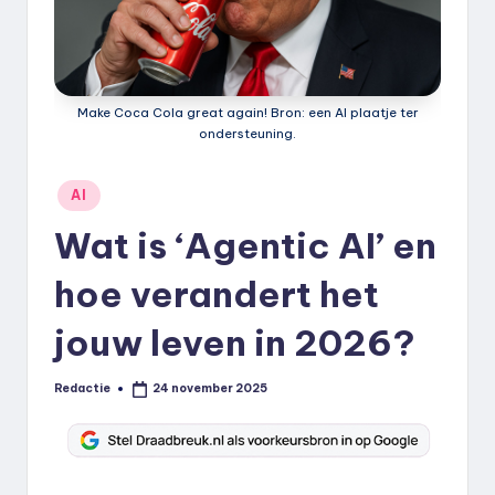
k
.
n
Make Coca Cola great again! Bron: een AI plaatje ter
l
ondersteuning.
Geplaatst
AI
in
Wat is ‘Agentic AI’ en
hoe verandert het
jouw leven in 2026?
Redactie
24 november 2025
Geplaatst
door