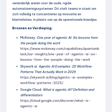
veranderlijk waren voor de oude, rigide
automatiseringssystemen. Dit stelt teams in staat om
zich volledig te concentreren op innovatie en
klantrelaties, in plaats van op de operationele brandjes.
Bronnen en Verdieping:
McKinsey:
One year of agentic AI: Six lessons from
the people doing the work
https://www.mckinsey.com/capabilities/quantumb
lack/our-insights/one-year-of-agentic-ai-six-
lessons-from-the-people-doing-the-work
Skywork.ai:
Agentic AI Examples: 20 Workflow
Patterns That Actually Work in 2025
https://skywork.ai/blog/agentic-ai-examples-
workflow-patterns-2025/
Google Cloud:
What is agentic AI? Definition and
differentiators
https://cloud.google.com/discover/what-is-
agentic-ai