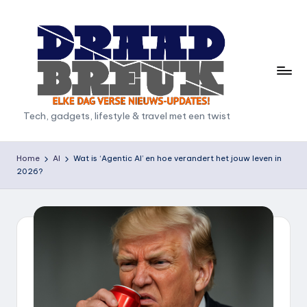
Ga
naar
de
inhoud
D
Tech, gadgets, lifestyle & travel met een twist
r
a
Home
AI
Wat is ‘Agentic AI’ en hoe verandert het jouw leven in
2026?
a
d
b
r
e
u