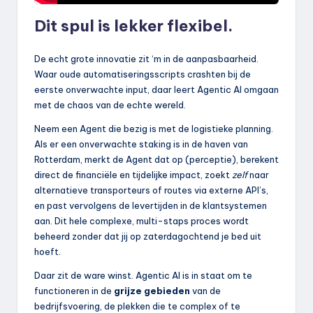
Dit spul is lekker flexibel.
De echt grote innovatie zit ‘m in de aanpasbaarheid.
Waar oude automatiseringsscripts crashten bij de
eerste onverwachte input, daar leert Agentic AI omgaan
met de chaos van de echte wereld.
Neem een Agent die bezig is met de logistieke planning.
Als er een onverwachte staking is in de haven van
Rotterdam, merkt de Agent dat op (perceptie), berekent
direct de financiële en tijdelijke impact, zoekt
zelf
naar
alternatieve transporteurs of routes via externe API’s,
en past vervolgens de levertijden in de klantsystemen
aan. Dit hele complexe, multi-staps proces wordt
beheerd zonder dat jij op zaterdagochtend je bed uit
hoeft.
Daar zit de ware winst. Agentic AI is in staat om te
functioneren in de
grijze gebieden
van de
bedrijfsvoering, de plekken die te complex of te