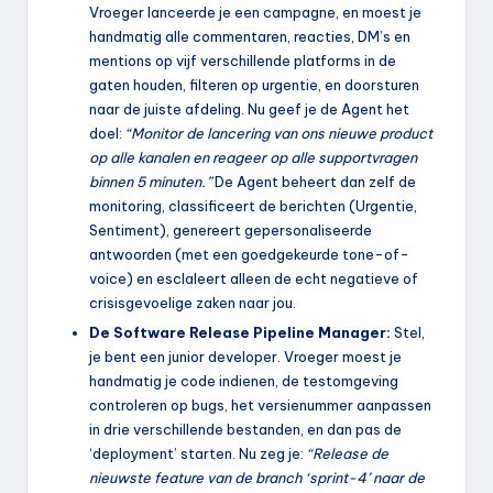
Vroeger lanceerde je een campagne, en moest je
handmatig alle commentaren, reacties, DM’s en
mentions op vijf verschillende platforms in de
gaten houden, filteren op urgentie, en doorsturen
naar de juiste afdeling. Nu geef je de Agent het
doel:
“Monitor de lancering van ons nieuwe product
op alle kanalen en reageer op alle supportvragen
binnen 5 minuten.”
De Agent beheert dan zelf de
monitoring, classificeert de berichten (Urgentie,
Sentiment), genereert gepersonaliseerde
antwoorden (met een goedgekeurde tone-of-
voice) en esclaleert alleen de echt negatieve of
crisisgevoelige zaken naar jou.
De Software Release Pipeline Manager:
Stel,
je bent een junior developer. Vroeger moest je
handmatig je code indienen, de testomgeving
controleren op bugs, het versienummer aanpassen
in drie verschillende bestanden, en dan pas de
‘deployment’ starten. Nu zeg je:
“Release de
nieuwste feature van de branch ‘sprint-4’ naar de