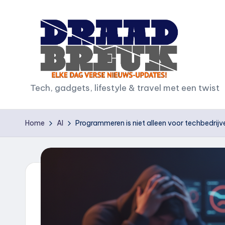
Ga
naar
de
inhoud
D
Tech, gadgets, lifestyle & travel met een twist
r
Home
AI
Programmeren is niet alleen voor techbedrij
a
a
d
b
r