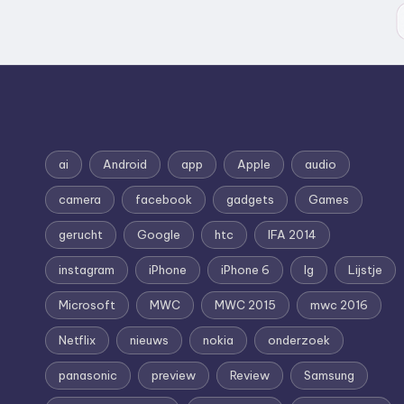
ai
Android
app
Apple
audio
camera
facebook
gadgets
Games
gerucht
Google
htc
IFA 2014
instagram
iPhone
iPhone 6
lg
Lijstje
Microsoft
MWC
MWC 2015
mwc 2016
Netflix
nieuws
nokia
onderzoek
panasonic
preview
Review
Samsung