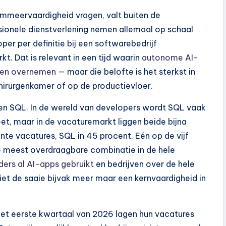
ammeervaardigheid vragen, valt buiten de
ssionele dienstverlening nemen allemaal op schaal
er per definitie bij een softwarebedrijf
. Dat is relevant in een tijd waarin
autonome AI-
llen overnemen
— maar die belofte is het sterkst in
 chirurgenkamer of op de productievloer.
 en SQL. In de wereld van developers wordt SQL vaak
oet, maar in de vacaturemarkt liggen beide bijna
ante vacatures, SQL in 45 procent. Eén op de vijf
 meest overdraagbare combinatie in de hele
ders al AI-apps gebruikt
en bedrijven over de hele
et de saaie bijvak meer maar een kernvaardigheid in
In het eerste kwartaal van 2026 lagen hun vacatures