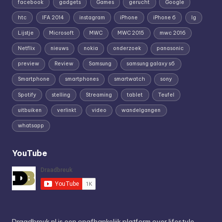
facebook
gadgets
Games
gerucht
Google
htc
IFA 2014
instagram
iPhone
iPhone 6
lg
Lijstje
Microsoft
MWC
MWC 2015
mwc 2016
Netflix
nieuws
nokia
onderzoek
panasonic
preview
Review
Samsung
samsung galaxy s6
Smartphone
smartphones
smartwatch
sony
Spotify
stelling
Streaming
tablet
Teufel
uitbuiken
verlinkt
video
wandelgangen
whatsapp
YouTube
Draadbreuk.nl is een onafhankelijk platform over lifestyle,