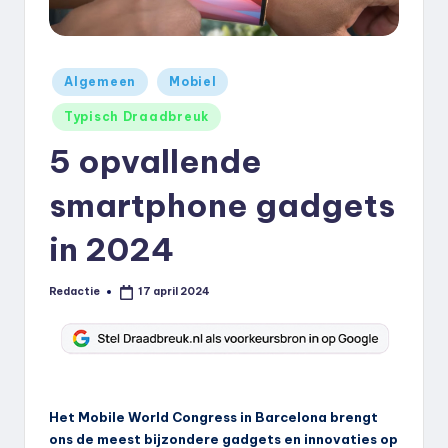
k
.
Geplaatst
n
Algemeen
Mobiel
in
l
Typisch Draadbreuk
5 opvallende
smartphone gadgets
in 2024
Redactie
17 april 2024
Geplaatst
door
Het Mobile World Congress in Barcelona brengt
ons de meest bijzondere gadgets en innovaties op