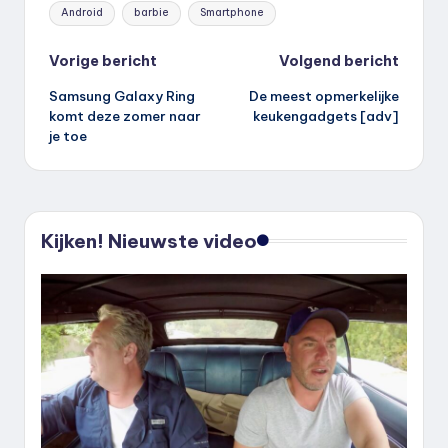
Tags:
Android
barbie
Smartphone
Bericht
Vorige bericht
Volgend bericht
Samsung Galaxy Ring
De meest opmerkelijke
navigatie
komt deze zomer naar
keukengadgets [adv]
je toe
Kijken! Nieuwste video