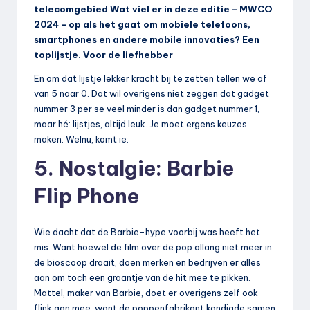
telecomgebied Wat viel er in deze editie – MWCO
2024 – op als het gaat om mobiele telefoons,
smartphones en andere mobile innovaties? Een
toplijstje. Voor de liefhebber
En om dat lijstje lekker kracht bij te zetten tellen we af
van 5 naar 0. Dat wil overigens niet zeggen dat gadget
nummer 3 per se veel minder is dan gadget nummer 1,
maar hé: lijstjes, altijd leuk. Je moet ergens keuzes
maken. Welnu, komt ie:
5. Nostalgie: Barbie
Flip Phone
Wie dacht dat de Barbie-hype voorbij was heeft het
mis. Want hoewel de film over de pop allang niet meer in
de bioscoop draait, doen merken en bedrijven er alles
aan om toch een graantje van de hit mee te pikken.
Mattel, maker van Barbie, doet er overigens zelf ook
flink aan mee, want de poppenfabrikant kondigde samen