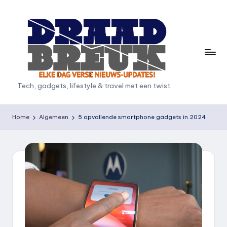
Ga
naar
de
inhoud
D
Tech, gadgets, lifestyle & travel met een twist
r
a
Home
Algemeen
5 opvallende smartphone gadgets in 2024
a
d
b
r
e
u