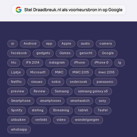
ai
Android
app
Apple
audio
camera
facebook
gadgets
Games
gerucht
Google
htc
IFA 2014
instagram
iPhone
iPhone 6
lg
Lijstje
Microsoft
MWC
MWC 2015
mwc 2016
Netflix
nieuws
nokia
onderzoek
panasonic
preview
Review
Samsung
samsung galaxy s6
Smartphone
smartphones
smartwatch
sony
Spotify
stelling
Streaming
tablet
Teufel
uitbuiken
verlinkt
video
wandelgangen
whatsapp