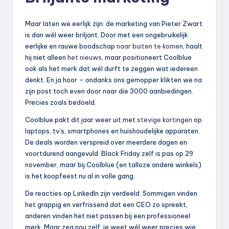
Maar laten we eerlijk zijn: de marketing van Pieter Zwart
is dan wél weer briljant. Door met een ongebruikelijk
eerlijke en rauwe boodschap
naar buiten te komen
, haalt
hij niet alleen
het nieuws
, maar positioneert Coolblue
ook als het merk dat wél durft te zeggen wat iedereen
denkt. En ja hoor – ondanks ons gemopper klikten we na
zijn post toch even door naar die 3000 aanbiedingen.
Precies zoals bedoeld.
Coolblue pakt dit jaar weer uit met
stevige kortingen
op
laptops, tv’s, smartphones en huishoudelijke apparaten.
De deals worden verspreid over meerdere dagen en
voortdurend aangevuld. Black Friday zelf is pas op 29
november, maar bij Coolblue (en talloze andere winkels)
is het koopfeest nu al in volle gang.
De reacties op LinkedIn zijn verdeeld. Sommigen vinden
het grappig en verfrissend dat een CEO zo spreekt,
anderen vinden het niet passen bij een professioneel
merk. Maar zeg nou zelf: je weet wél weer precies wie