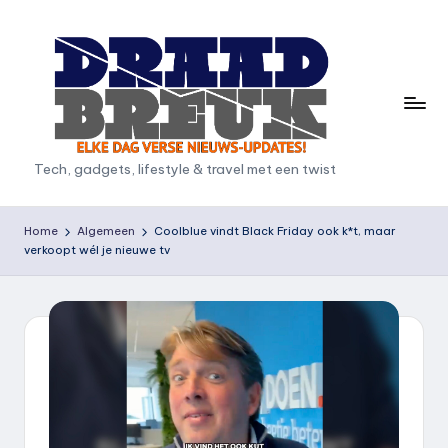
Ga
naar
de
inhoud
D
Tech, gadgets, lifestyle & travel met een twist
r
a
Home
Algemeen
Coolblue vindt Black Friday ook k*t, maar
verkoopt wél je nieuwe tv
a
d
b
r
e
u