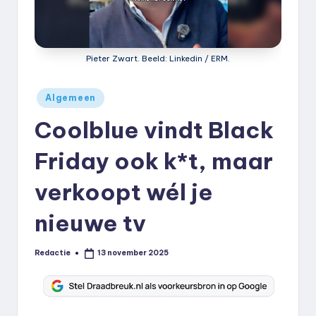
k
.
n
Pieter Zwart. Beeld: Linkedin / ERM.
l
Geplaatst
Algemeen
in
Coolblue vindt Black
Friday ook k*t, maar
verkoopt wél je
nieuwe tv
Redactie
13 november 2025
Geplaatst
door