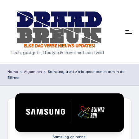
Ga
naar
de
inhoud
D
Tech, gadgets, lifestyle & travel met een twist
r
a
Home
Algemeen
Samsung trekt z’n loopschoenen aan in de
Bijlmer
a
d
b
r
e
u
Samsung en renne!