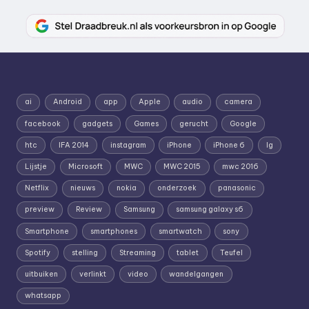
ai
Android
app
Apple
audio
camera
facebook
gadgets
Games
gerucht
Google
htc
IFA 2014
instagram
iPhone
iPhone 6
lg
Lijstje
Microsoft
MWC
MWC 2015
mwc 2016
Netflix
nieuws
nokia
onderzoek
panasonic
preview
Review
Samsung
samsung galaxy s6
Smartphone
smartphones
smartwatch
sony
Spotify
stelling
Streaming
tablet
Teufel
uitbuiken
verlinkt
video
wandelgangen
whatsapp