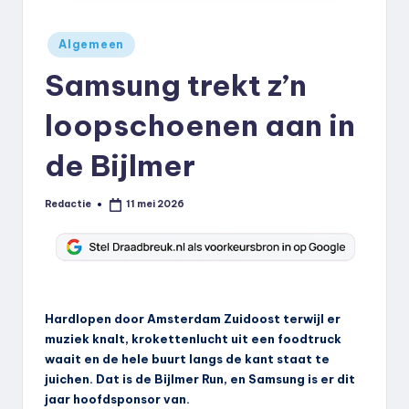
k
Geplaatst
.
Algemeen
in
n
Samsung trekt z’n
l
loopschoenen aan in
de Bijlmer
Redactie
11 mei 2026
Geplaatst
door
Hardlopen door Amsterdam Zuidoost terwijl er
muziek knalt, krokettenlucht uit een foodtruck
waait en de hele buurt langs de kant staat te
juichen. Dat is de Bijlmer Run, en Samsung is er dit
jaar hoofdsponsor van.