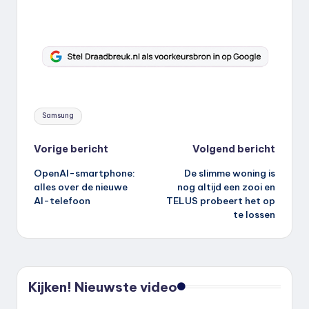
Tags:
Samsung
Bericht
Vorige bericht
Volgend bericht
OpenAI-smartphone:
De slimme woning is
navigatie
alles over de nieuwe
nog altijd een zooi en
AI-telefoon
TELUS probeert het op
te lossen
Kijken! Nieuwste video