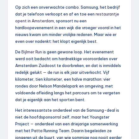
Op zich een onverwachte combo. Samsung, het bedrijf
dat je telefoon verkoopt en af en toe een
restaurantje
opent in Amsterdam
, sponsort nu een
hardloopevenement in een wijk die vroeger vooral in het
nieuws kwam om minder vrolijke redenen. Maar wie er
even over nadenkt: het klopt eigenlijk best.
De
Bijlmer Run
is geen gewone loop. Het evenement
werd ooit bedacht om hardnekkige vooroordelen over
Amsterdam Zuidoost te doorbreken, en dat is inmiddels
redelijk gelukt — de run is elk jaar uitverkocht. Vijf
kilometer, tien kilometer, een halve marathon: vier
rondes door Nelson Mandelapark en omgeving, met
voldoende afleiding langs het parcours om te vergeten
dat je eigenlijk aan het sporten bent.
Het interessantste onderdeel van de Samsung-deal is
niet de hoofdsponsorrol zelf, maar het Youngster
Project — onderdeel van een driejarige samenwerking
met het Patta Running Team. Daarin begeleiden ze
jongeren uit de buurt, van wie sommige nog nooit eerder