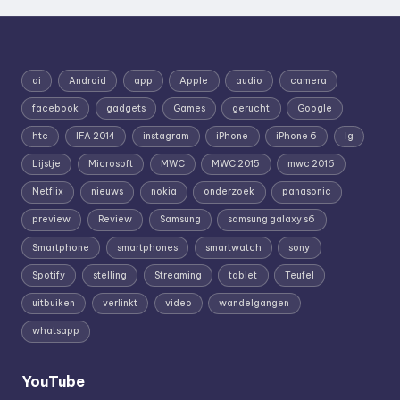
ai
Android
app
Apple
audio
camera
facebook
gadgets
Games
gerucht
Google
htc
IFA 2014
instagram
iPhone
iPhone 6
lg
Lijstje
Microsoft
MWC
MWC 2015
mwc 2016
Netflix
nieuws
nokia
onderzoek
panasonic
preview
Review
Samsung
samsung galaxy s6
Smartphone
smartphones
smartwatch
sony
Spotify
stelling
Streaming
tablet
Teufel
uitbuiken
verlinkt
video
wandelgangen
whatsapp
YouTube