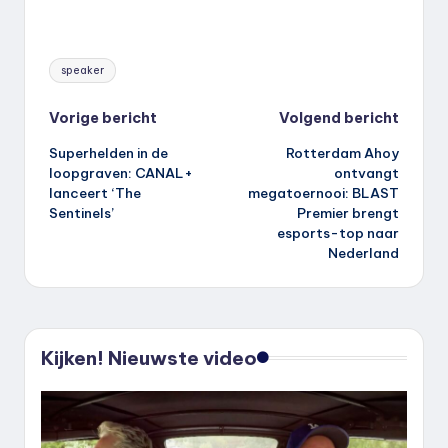
Tags:
speaker
Bericht
Vorige bericht
Volgend bericht
Superhelden in de
Rotterdam Ahoy
navigatie
loopgraven: CANAL+
ontvangt
lanceert ‘The
megatoernooi: BLAST
Sentinels’
Premier brengt
esports-top naar
Nederland
Kijken! Nieuwste video