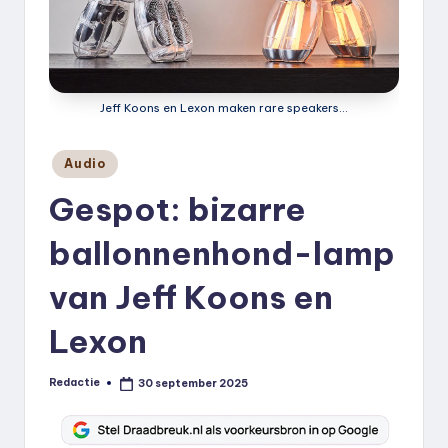
k
.
n
Jeff Koons en Lexon maken rare speakers...
l
Geplaatst
Audio
in
Gespot: bizarre
ballonnenhond-lamp
van Jeff Koons en
Lexon
Redactie
30 september 2025
Geplaatst
door