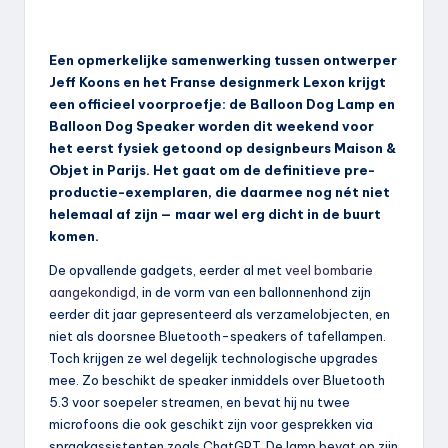
Een opmerkelijke samenwerking tussen ontwerper
Jeff Koons en het Franse designmerk Lexon krijgt
een officieel voorproefje: de Balloon Dog Lamp en
Balloon Dog Speaker worden dit weekend voor
het eerst fysiek getoond op designbeurs Maison &
Objet in Parijs. Het gaat om de definitieve pre-
productie-exemplaren, die daarmee nog nét niet
helemaal af zijn — maar wel erg dicht in de buurt
komen.
De opvallende gadgets, eerder al met
veel bombarie
aangekondigd
, in de vorm van een ballonnenhond zijn
eerder dit jaar gepresenteerd als verzamelobjecten, en
niet als doorsnee Bluetooth-speakers of tafellampen.
Toch krijgen ze wel degelijk technologische upgrades
mee. Zo beschikt de speaker inmiddels over Bluetooth
5.3 voor soepeler streamen, en bevat hij nu twee
microfoons die ook geschikt zijn voor gesprekken via
spraakassistenten zoals ChatGPT. De lamp bevat op zijn