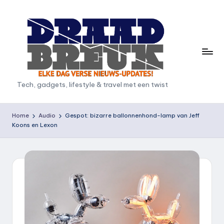
Ga
naar
de
inhoud
D
Tech, gadgets, lifestyle & travel met een twist
r
a
Home
Audio
Gespot: bizarre ballonnenhond-lamp van Jeff
Koons en Lexon
a
d
b
r
e
u