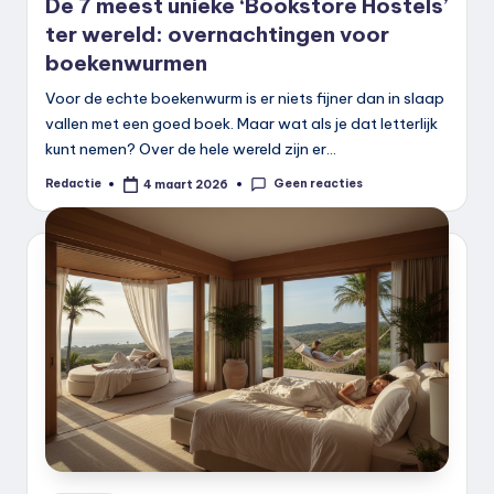
De 7 meest unieke ‘Bookstore Hostels’
ter wereld: overnachtingen voor
boekenwurmen
Voor de echte boekenwurm is er niets fijner dan in slaap
vallen met een goed boek. Maar wat als je dat letterlijk
kunt nemen? Over de hele wereld zijn er…
Geen reacties
Redactie
4 maart 2026
Geplaatst
door