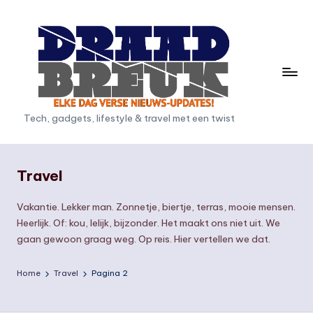
Ga
naar
de
inhoud
D
Tech, gadgets, lifestyle & travel met een twist
r
a
Travel
a
Vakantie. Lekker man. Zonnetje, biertje, terras, mooie mensen.
d
Heerlijk. Of: kou, lelijk, bijzonder. Het maakt ons niet uit. We
b
gaan gewoon graag weg. Op reis. Hier vertellen we dat.
r
Home
Travel
Pagina 2
e
u