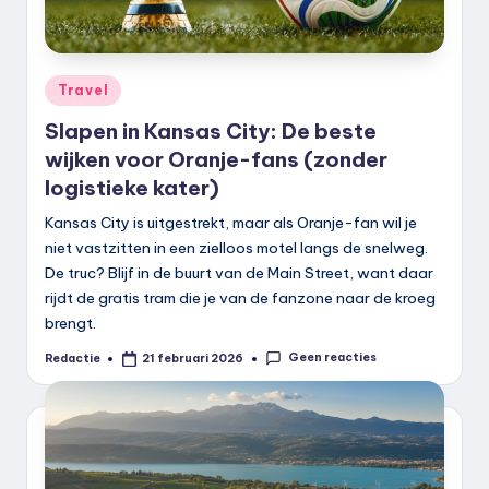
Geplaatst
Travel
in
Slapen in Kansas City: De beste
wijken voor Oranje-fans (zonder
logistieke kater)
Kansas City is uitgestrekt, maar als Oranje-fan wil je
niet vastzitten in een zielloos motel langs de snelweg.
De truc? Blijf in de buurt van de Main Street, want daar
rijdt de gratis tram die je van de fanzone naar de kroeg
brengt.
Geen reacties
Redactie
21 februari 2026
Geplaatst
door