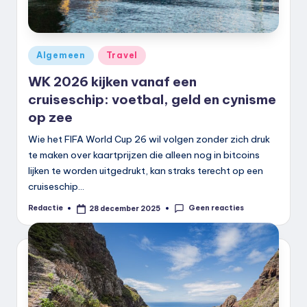
Geplaatst
Algemeen
Travel
in
WK 2026 kijken vanaf een
cruiseschip: voetbal, geld en cynisme
op zee
Wie het FIFA World Cup 26 wil volgen zonder zich druk
te maken over kaartprijzen die alleen nog in bitcoins
lijken te worden uitgedrukt, kan straks terecht op een
cruiseschip…
Geen reacties
Redactie
28 december 2025
Geplaatst
door