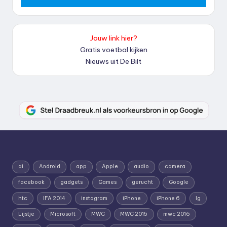
Jouw link hier?
Gratis voetbal kijken
Nieuws uit De Bilt
ai
Android
app
Apple
audio
camera
facebook
gadgets
Games
gerucht
Google
htc
IFA 2014
instagram
iPhone
iPhone 6
lg
Lijstje
Microsoft
MWC
MWC 2015
mwc 2016