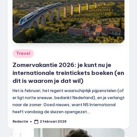
Geplaatst
Travel
in
Zomervakantie 2026: je kunt nu je
internationale treintickets boeken (en
dit is waarom je dat wil)
Het is februari, het regent waarschijnlijk pijpenstelen (of
er ligt natte sneeuw, bedankt Nederland), en je verlangt
naar de zomer. Goed nieuws, want NS International
heeft vandaag de sluizen opengezet.…
Redactie
2 februari 2026
Geplaatst
door