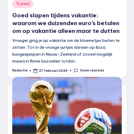
Geplaatst
Travel
in
Goed slapen tijdens vakantie:
waarom we duizenden euro’s betalen
om op vakantie alleen maar te dutten
Vroeger ging je op vakantie om de bloemetjes buiten te
zetten. Tot in de vroege uurtjes dansen op Ibiza,
bungeejumpen in Nieuw-Zeeland of zoveel mogelijk
musea in Rome bezoeken totdat…
Geen reacties
Redactie
27 februari 2026
Geplaatst
door