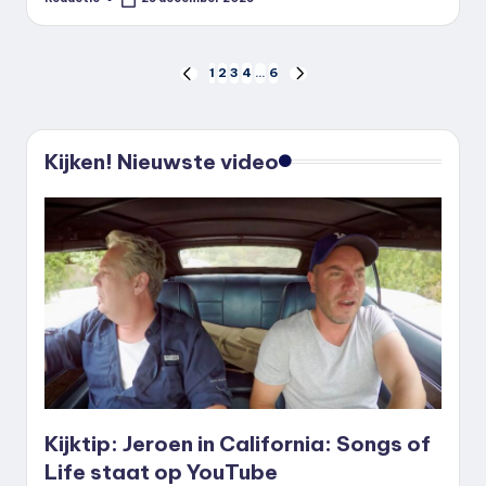
Geplaatst
door
Berichten
1
2
3
4
…
6
VORIGE
VOLGENDE
PAGINA
PAGINA
paginering
Kijken! Nieuwste video
Kijktip: Jeroen in California: Songs of
Life staat op YouTube