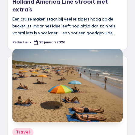
Holland America Line strooit met
extra’s
Een cruise maken staat bij veel reizigers hoog op de
bucketlist, maar het idee leeft nog altijd dat zo’n reis
vooral iets is voor later – en voor een goedgevulde…
Redactie
23 januari 2026
Geplaatst
door
Geplaatst
Travel