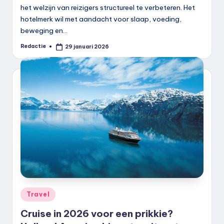
het welzijn van reizigers structureel te verbeteren. Het
hotelmerk wil met aandacht voor slaap, voeding,
beweging en…
Redactie
29 januari 2026
Geplaatst
door
Geplaatst
Travel
in
Cruise in 2026 voor een prikkie?