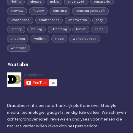
Netflix
nieuws
nokia
onderzoek
panasonic
preview
Review
Samsung
samsung galaxy s6
Smartphone
smartphones
smartwatch
sony
Spotify
stelling
Streaming
tablet
Teufel
uitbuiken
verlinkt
video
wandelgangen
whatsapp
YouTube
Draadbreuk.nl is een onafhankelijk platform over lifestyle,
media, technologie, gadgets, en digitale cultuur. We schrijven
achtergrondverhalen, reviews en analyses voor mensen die
net iets verder willen kijken dan het persbericht.