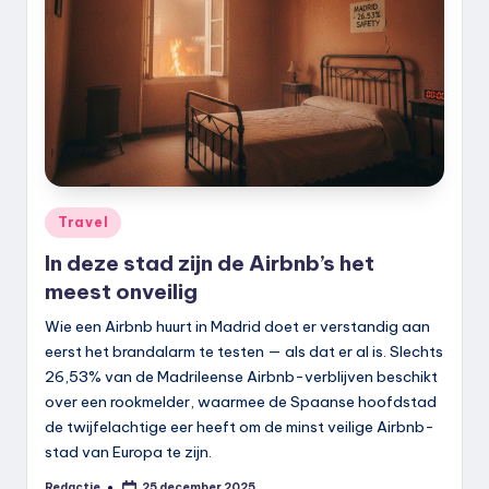
Geplaatst
Travel
in
In deze stad zijn de Airbnb’s het
meest onveilig
Wie een Airbnb huurt in Madrid doet er verstandig aan
eerst het brandalarm te testen — als dat er al is. Slechts
26,53% van de Madrileense Airbnb-verblijven beschikt
over een rookmelder, waarmee de Spaanse hoofdstad
de twijfelachtige eer heeft om de minst veilige Airbnb-
stad van Europa te zijn.
Redactie
25 december 2025