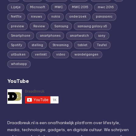
Lijstje
Microsoft
MWC
MWC 2015
mwc 2016
Netflix
nieuws
nokia
onderzoek
panasonic
preview
Review
Samsung
samsung galaxy s6
Smartphone
smartphones
smartwatch
sony
Spotify
stelling
Streaming
tablet
Teufel
uitbuiken
verlinkt
video
wandelgangen
whatsapp
YouTube
Draadbreuk.nl is een onafhankelijk platform over lifestyle,
media, technologie, gadgets, en digitale cultuur. We schrijven