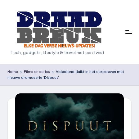
Ga
naar
de
inhoud
D
Tech, gadgets, lifestyle & travel met een twist
r
a
Home
Films en series
Videoland duikt in het corpsleven met
nieuwe dramaserie ‘Dispuut’
a
d
b
r
e
u