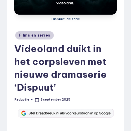
k
.
Dispuut, de serie
n
l
Geplaatst
Films en series
in
Videoland duikt in
het corpsleven met
nieuwe dramaserie
‘Dispuut’
Redactie
8 september 2025
Geplaatst
door