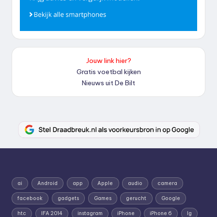
Jouw link hier?
Gratis voetbal kijken
Nieuws uit De Bilt
ai
Android
app
Apple
audio
camera
facebook
gadgets
Games
gerucht
Google
htc
IFA 2014
instagram
iPhone
iPhone 6
lg