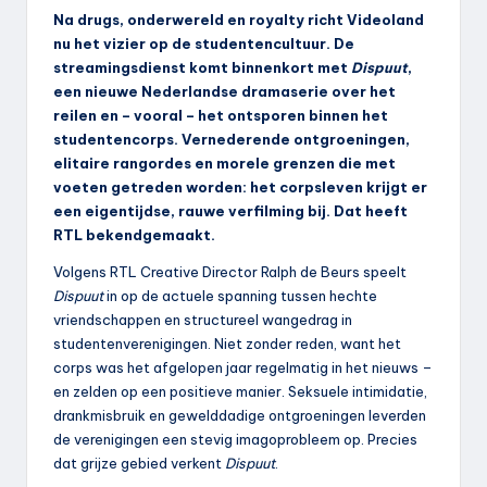
Na drugs, onderwereld en royalty richt Videoland
nu het vizier op de studentencultuur. De
streamingsdienst komt binnenkort met
Dispuut
,
een nieuwe Nederlandse dramaserie over het
reilen en – vooral – het ontsporen binnen het
studentencorps. Vernederende ontgroeningen,
elitaire rangordes en morele grenzen die met
voeten getreden worden: het corpsleven krijgt er
een eigentijdse, rauwe verfilming bij. Dat heeft
RTL bekendgemaakt.
Volgens RTL Creative Director Ralph de Beurs speelt
Dispuut
in op de actuele spanning tussen hechte
vriendschappen en structureel wangedrag in
studentenverenigingen. Niet zonder reden, want het
corps was het afgelopen jaar regelmatig in het nieuws –
en zelden op een positieve manier. Seksuele intimidatie,
drankmisbruik en gewelddadige ontgroeningen leverden
de verenigingen een stevig imagoprobleem op. Precies
dat grijze gebied verkent
Dispuut
.