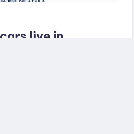
schinski. Beeld: Pathé.
ars live in
 live” moet meemaken, krijgt nu weinig excuses
15 op maandag 16 maart 2026 de deuren van het