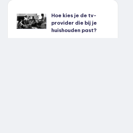
Hoe kies je de tv-
provider die bij je
huishouden past?
Capture One lost het
grootste pijnpunt van
draadloos
fotograferen op en
brengt dat nu naar je telefoon
Alles over The
Gentlemen seizoen 2:
Guy Ritchie keert
terug met nieuwe
gezichten
Alles over The