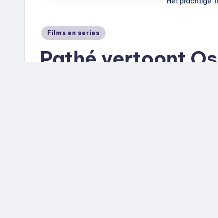
Het prachtige Tu
Geplaatst
Films en series
in
Pathé vertoont Osc
Tuschinski
27 januari 2026
Redactie
Geplaatst
door
Wie altijd roept dat je de Oscars “ooit eens
meer. Pathé opent in de nacht van zondag 