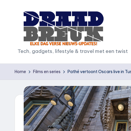
Ga
naar
de
inhoud
D
Tech, gadgets, lifestyle & travel met een twist
r
Home
Films en series
Pathé vertoont Oscars live in Tu
a
a
d
b
r