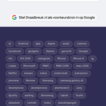
ai
Android
app
Apple
audio
camera
facebook
gadgets
Games
gerucht
Google
htc
IFA 2014
instagram
iPhone
iPhone 6
lg
Lijstje
Microsoft
MWC
MWC 2015
mwc 2016
Netflix
nieuws
nokia
onderzoek
panasonic
preview
Review
Samsung
samsung galaxy s6
Smartphone
smartphones
smartwatch
sony
Spotify
stelling
Streaming
tablet
Teufel
uitbuiken
verlinkt
video
wandelgangen