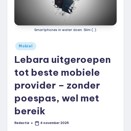
k
.
n
Smartphones in water doen. Slim (..).
l
Geplaatst
Mobiel
in
Lebara uitgeroepen
tot beste mobiele
provider – zonder
poespas, wel met
bereik
Redactie
4 november 2025
Geplaatst
door