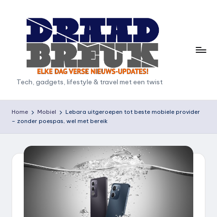
Ga
naar
de
inhoud
D
Tech, gadgets, lifestyle & travel met een twist
r
a
Home
Mobiel
Lebara uitgeroepen tot beste mobiele provider
– zonder poespas, wel met bereik
a
d
b
r
e
u