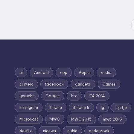
ai
Android
app
Apple
audio
camera
facebook
gadgets
Games
gerucht
Google
htc
IFA 2014
instagram
iPhone
iPhone 6
lg
Lijstje
Microsoft
MWC
MWC 2015
mwc 2016
Netflix
nieuws
nokia
onderzoek