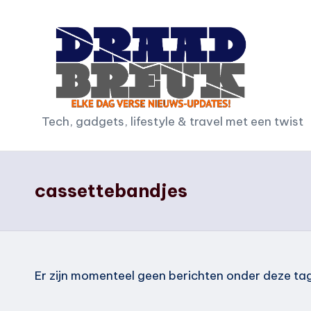
Ga
naar
de
inhoud
D
Tech, gadgets, lifestyle & travel met een twist
r
a
cassettebandjes
a
d
b
Er zijn momenteel geen berichten onder deze ta
r