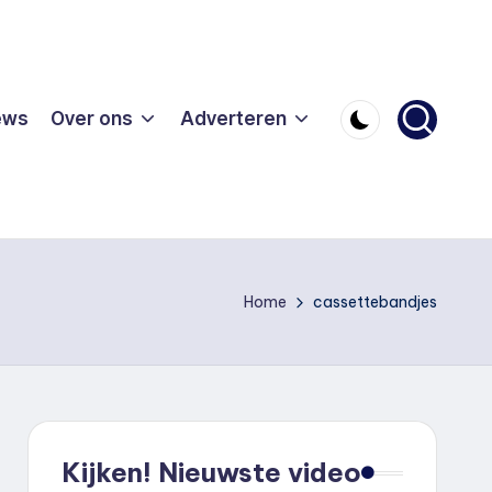
ews
Over ons
Adverteren
Home
cassettebandjes
Kijken! Nieuwste video