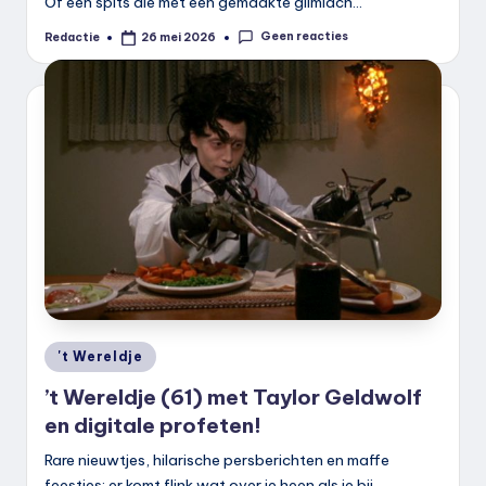
Of een spits die met een gemaakte glimlach…
Geen reacties
Redactie
26 mei 2026
Geplaatst
door
Geplaatst
't Wereldje
in
’t Wereldje (61) met Taylor Geldwolf
en digitale profeten!
Rare nieuwtjes, hilarische persberichten en maffe
feestjes: er komt flink wat over je heen als je bij