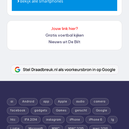
Jouw link hier?
Gratis voetbal kijken
Nieuws uit De Bilt
ai
Android
app
Apple
audio
camera
facebook
gadgets
Games
gerucht
Google
htc
IFA 2014
instagram
iPhone
iPhone 6
lg
Lijstje
Microsoft
MWC
MWC 2015
mwc 2016