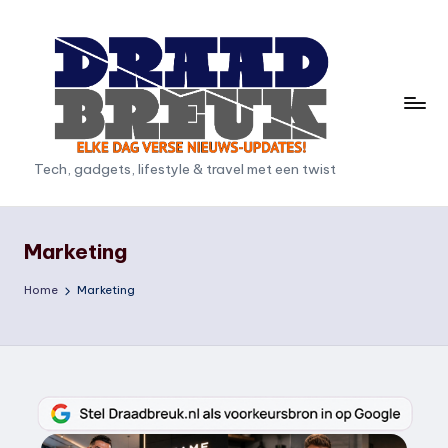
Ga
naar
de
inhoud
D
Tech, gadgets, lifestyle & travel met een twist
r
a
Marketing
a
Home
Marketing
d
b
r
e
u