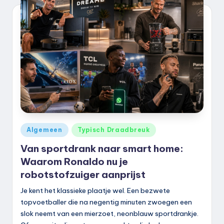
k
.
n
l
Geplaatst
Algemeen
Typisch Draadbreuk
in
Van sportdrank naar smart home:
Waarom Ronaldo nu je
robotstofzuiger aanprijst
Je kent het klassieke plaatje wel. Een bezwete
topvoetballer die na negentig minuten zwoegen een
slok neemt van een mierzoet, neonblauw sportdrankje.