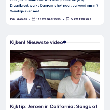
Draadbreuk werkt. Daarom is het nooit verkeerd om in ‘t
Wereldje even met…
Geen reacties
Paul Gersen
15 november 2014
Geplaatst
door
Kijken! Nieuwste video
Kijktip: Jeroen in California: Songs of