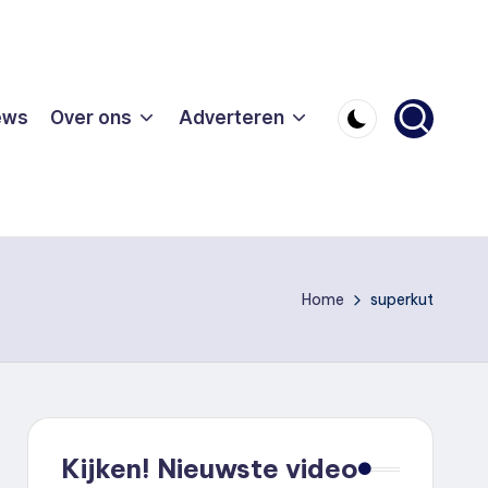
ews
Over ons
Adverteren
Home
superkut
Kijken! Nieuwste video