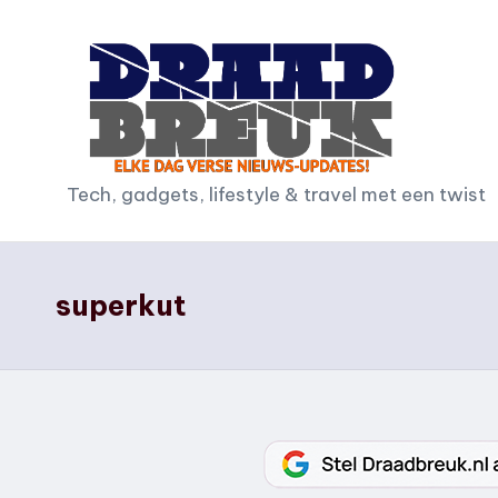
Ga
naar
de
inhoud
D
Tech, gadgets, lifestyle & travel met een twist
r
a
superkut
a
d
b
r