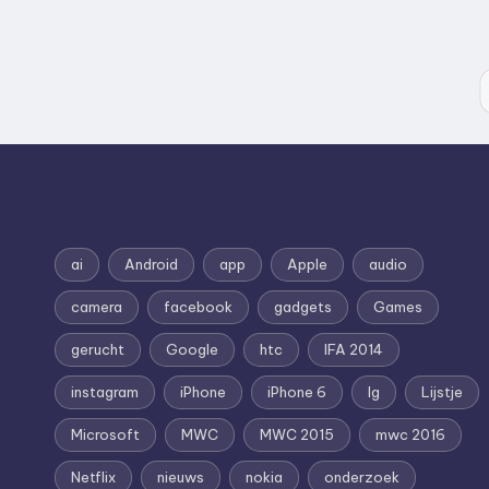
ai
Android
app
Apple
audio
camera
facebook
gadgets
Games
gerucht
Google
htc
IFA 2014
instagram
iPhone
iPhone 6
lg
Lijstje
Microsoft
MWC
MWC 2015
mwc 2016
Netflix
nieuws
nokia
onderzoek