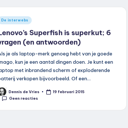
Geplaatst
De interwebs
n
Lenovo’s Superfish is superkut; 6
vragen (en antwoorden)
Als je als laptop-merk genoeg hebt van je goede
imago, kun je een aantal dingen doen. Je kunt een
laptop met inbrandend scherm of exploderende
batterij verkopen bijvoorbeeld. Of een…
19 februari 2015
Dennis de Vries
eplaatst
oor
Geen reacties