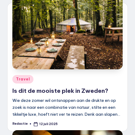
k
.
n
l
Geplaatst
Travel
in
Is dit de mooiste plek in Zweden?
Wie deze zomer wil ontsnappen aan de drukte en op
zoek is naar een combinatie van natuur, stilte en een
tikkeltje luxe, hoeft niet ver te reizen. Denk aan slapen…
Redactie
12 juli 2025
Geplaatst
door