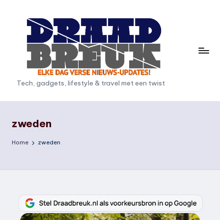
Ga
naar
de
inhoud
D
Tech, gadgets, lifestyle & travel met een twist
r
a
zweden
a
Home
zweden
d
b
r
e
u