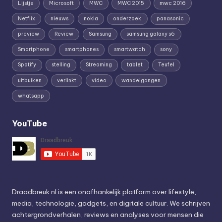
Lijstje
Microsoft
MWC
MWC 2015
mwc 2016
Netflix
nieuws
nokia
onderzoek
panasonic
preview
Review
Samsung
samsung galaxy s6
Smartphone
smartphones
smartwatch
sony
Spotify
stelling
Streaming
tablet
Teufel
uitbuiken
verlinkt
video
wandelgangen
whatsapp
YouTube
Draadbreuk.nl is een onafhankelijk platform over lifestyle,
media, technologie, gadgets, en digitale cultuur. We schrijven
achtergrondverhalen, reviews en analyses voor mensen die