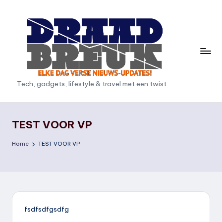
Ga
naar
de
inhoud
D
Tech, gadgets, lifestyle & travel met een twist
r
a
TEST VOOR VP
a
Home
TEST VOOR VP
d
b
r
e
fsdfsdfgsdfg
u