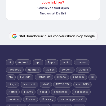
Jouw link hier?
Gratis voetbal kijken
Nieuws uit De Bilt
ai
Android
app
Apple
audio
camera
facebook
gadgets
Games
gerucht
Google
htc
IFA 2014
instagram
iPhone
iPhone 6
lg
Lijstje
Microsoft
MWC
MWC 2015
mwc 2016
Netflix
nieuws
nokia
onderzoek
panasonic
preview
Review
Samsung
samsung galaxy s6