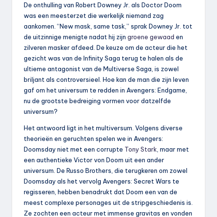
De onthulling van Robert Downey Jr. als Doctor Doom
was een meesterzet die werkelijk niemand zag
aankomen. “New mask, same task,” sprak Downey Jr. tot
de uitzinnige menigte nadat hij zijn
groene gewaad
en
zilveren masker afdeed. De keuze om de acteur die het
gezicht was van de Infinity Saga terug te halen als de
ultieme antagonist van de Multiverse Saga, is zowel
briljant als controversieel. Hoe kan de man die zijn leven
gaf om het universum te redden in Avengers: Endgame,
nu de grootste bedreiging vormen voor datzelfde
universum?
Het antwoord ligt in het multiversum. Volgens diverse
theorieën en geruchten spelen we in Avengers:
Doomsday niet met een corrupte
Tony Stark
, maar met
een authentieke Victor von Doom uit een ander
universum. De Russo Brothers, die terugkeren om zowel
Doomsday als het vervolg Avengers: Secret Wars te
regisseren, hebben benadrukt dat Doom een van de
meest complexe personages uit de stripgeschiedenis is.
Ze zochten een acteur met immense gravitas en vonden