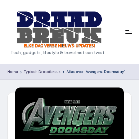
Ga
naar
de
inhoud
D
Tech, gadgets, lifestyle & travel met een twist
r
a
Home
Typisch Draadbreuk
Alles over ‘Avengers: Doomsday’
a
d
b
r
e
u