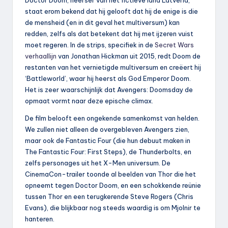
Doctor Doom, heerser van het fictieve land Latveria,
staat erom bekend dat hij gelooft dat hij de enige is die
de mensheid (en in dit geval het multiversum) kan
redden, zelfs als dat betekent dat hij met ijzeren vuist
moet regeren. In de strips, specifiek in de
Secret Wars
verhaallijn
van Jonathan Hickman uit 2015, redt Doom de
restanten van het vernietigde multiversum en creëert hij
‘Battleworld’, waar hij heerst als God Emperor Doom.
Het is zeer waarschijnlijk dat Avengers: Doomsday de
opmaat vormt naar deze epische climax.
De film belooft een ongekende samenkomst van helden.
We zullen niet alleen de overgebleven Avengers zien,
maar ook de Fantastic Four (die hun debuut maken in
The Fantastic Four: First Steps), de Thunderbolts, en
zelfs personages uit het X-Men universum. De
CinemaCon-trailer toonde al beelden van Thor die het
opneemt tegen Doctor Doom, en een schokkende reünie
tussen Thor en een terugkerende Steve Rogers (Chris
Evans), die blijkbaar nog steeds waardig is om Mjolnir te
hanteren.