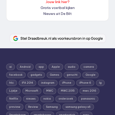
Jouw link hier?
Gratis voetbal kijken
Nieuws uit De Bilt
ai
Android
app
Apple
audio
camera
facebook
gadgets
Games
gerucht
Google
htc
IFA 2014
instagram
iPhone
iPhone 6
lg
Lijstje
Microsoft
MWC
MWC 2015
mwc 2016
Netflix
nieuws
nokia
onderzoek
panasonic
preview
Review
Samsung
samsung galaxy s6
Smartphone
smartphones
smartwatch
sony