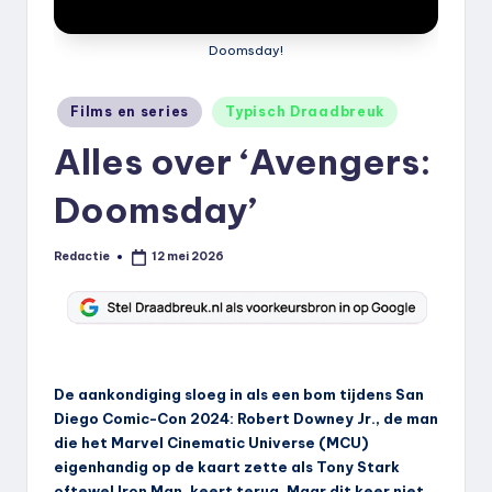
k
.
Doomsday!
n
Geplaatst
Films en series
Typisch Draadbreuk
l
in
Alles over ‘Avengers:
Doomsday’
Redactie
12 mei 2026
Geplaatst
door
De aankondiging sloeg in als een bom tijdens San
Diego Comic-Con 2024: Robert Downey Jr., de man
die het Marvel Cinematic Universe (MCU)
eigenhandig op de kaart zette als Tony Stark
oftewel Iron Man, keert terug. Maar dit keer niet