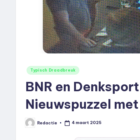
e
u
k
.
n
Geplaatst
l
Typisch Draadbreuk
in
BNR en Denksport 
Nieuwspuzzel met
4 maart 2025
Redactie
Geplaatst
door