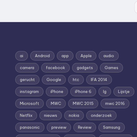
ai
Android
app
Apple
audio
camera
facebook
gadgets
Games
gerucht
Google
htc
IFA 2014
instagram
iPhone
iPhone 6
lg
Lijstje
Microsoft
MWC
MWC 2015
mwc 2016
Netflix
nieuws
nokia
onderzoek
panasonic
preview
Review
Samsung