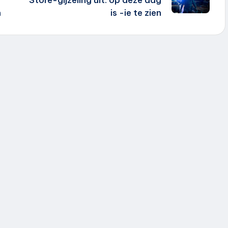
Store-gijzeling uit: op deze dag
n
is -ie te zien