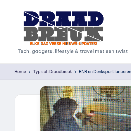
Ga
naar
de
inhoud
D
Tech, gadgets, lifestyle & travel met een twist
r
Home
Typisch Draadbreuk
BNR en Denksport lanceren
a
a
d
b
r