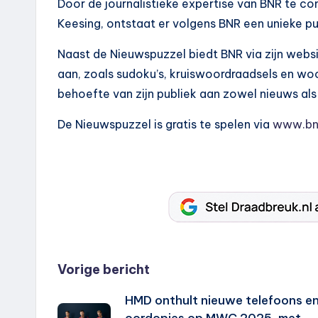
Door de journalistieke expertise van BNR te c
Keesing, ontstaat er volgens BNR een unieke pu
Naast de Nieuwspuzzel biedt BNR via zijn web
aan, zoals sudoku’s, kruiswoordraadsels en wo
behoefte van zijn publiek aan zowel nieuws als
De Nieuwspuzzel is gratis te spelen via
www.bnr
Bericht
Vorige bericht
HMD onthult nieuwe telefoons e
navigatie