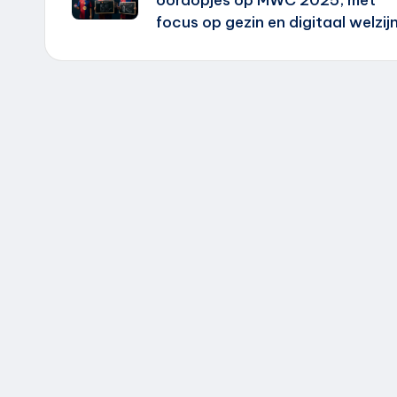
oordopjes op MWC 2025, met
focus op gezin en digitaal welzij