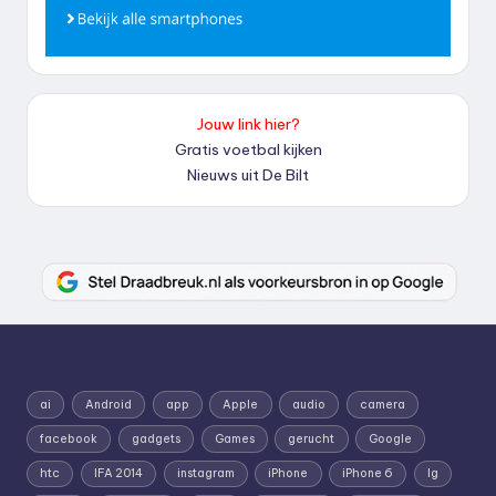
Jouw link hier?
Gratis voetbal kijken
Nieuws uit De Bilt
ai
Android
app
Apple
audio
camera
facebook
gadgets
Games
gerucht
Google
htc
IFA 2014
instagram
iPhone
iPhone 6
lg