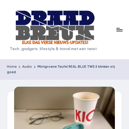
Ga
naar
de
inhoud
D
Tech, gadgets, lifestyle & travel met een twist
r
a
Home
Audio
Mintgroene Teufel REAL BLUE TWS 3 klinken vrij
goed
a
d
b
r
e
u