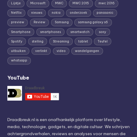
Lijstje
Microsoft
MWC
MWC 2015
mwc 2016
Netflix
nieuws
nokia
onderzoek
panasonic
preview
Review
Samsung
samsung galaxy s6
Smartphone
smartphones
smartwatch
sony
Spotify
stelling
Streaming
tablet
Teufel
uitbuiken
verlinkt
video
wandelgangen
whatsapp
YouTube
Draadbreuk.nl is een onafhankelijk platform over lifestyle,
media, technologie, gadgets, en digitale cultuur. We schrijven
achtergrondverhalen, reviews en analyses voor mensen die