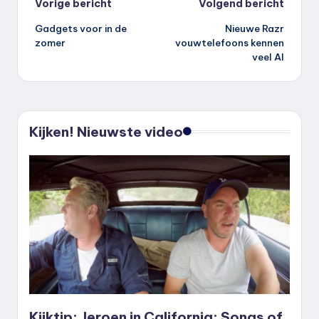
Bericht
Vorige bericht
Volgend bericht
Gadgets voor in de
Nieuwe Razr
navigatie
zomer
vouwtelefoons kennen
veel AI
Kijken! Nieuwste video
Kijktip: Jeroen in California: Songs of