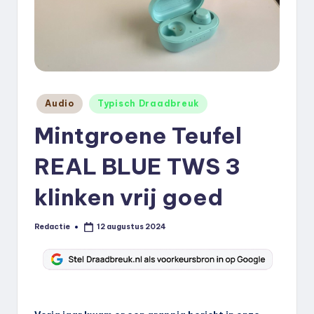
k
.
n
l
Geplaatst
Audio
Typisch Draadbreuk
in
Mintgroene Teufel
REAL BLUE TWS 3
klinken vrij goed
Redactie
12 augustus 2024
Geplaatst
door