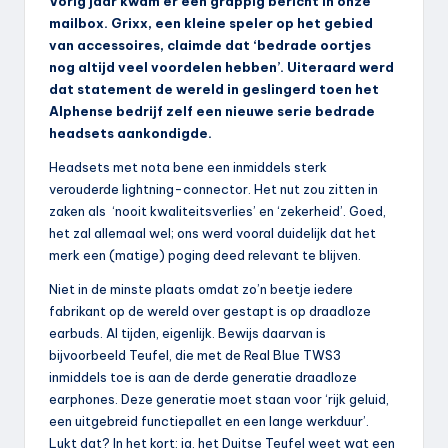
Vorig jaar kwam er een grappig bericht in onze
mailbox. Grixx, een kleine speler op het gebied
van accessoires, claimde dat ‘bedrade oortjes
nog altijd veel voordelen hebben’. Uiteraard werd
dat statement de wereld in geslingerd toen het
Alphense bedrijf zelf een nieuwe serie bedrade
headsets aankondigde.
Headsets met nota bene een inmiddels sterk
verouderde lightning-connector. Het nut zou zitten in
zaken als ‘nooit kwaliteitsverlies’ en ‘zekerheid’. Goed,
het zal allemaal wel; ons werd vooral duidelijk dat het
merk een (matige) poging deed relevant te blijven.
Niet in de minste plaats omdat zo’n beetje iedere
fabrikant op de wereld over gestapt is op draadloze
earbuds. Al tijden, eigenlijk. Bewijs daarvan is
bijvoorbeeld Teufel, die met de Real Blue TWS3
inmiddels toe is aan de derde generatie draadloze
earphones. Deze generatie moet staan voor ‘rijk geluid,
een uitgebreid functiepallet en een lange werkduur’.
Lukt dat? In het kort: ja, het Duitse Teufel weet wat een