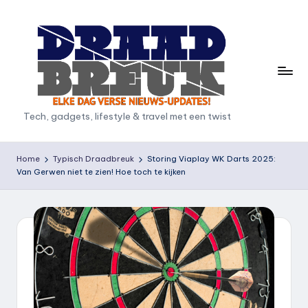
Ga
naar
de
inhoud
D
Tech, gadgets, lifestyle & travel met een twist
r
a
Home
Typisch Draadbreuk
Storing Viaplay WK Darts 2025:
Van Gerwen niet te zien! Hoe toch te kijken
a
d
b
r
e
u