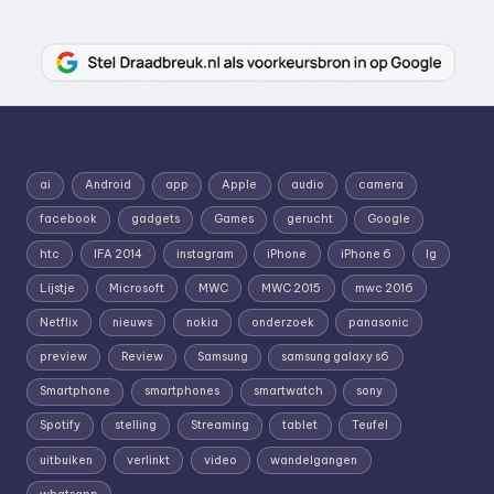
ai
Android
app
Apple
audio
camera
facebook
gadgets
Games
gerucht
Google
htc
IFA 2014
instagram
iPhone
iPhone 6
lg
Lijstje
Microsoft
MWC
MWC 2015
mwc 2016
Netflix
nieuws
nokia
onderzoek
panasonic
preview
Review
Samsung
samsung galaxy s6
Smartphone
smartphones
smartwatch
sony
Spotify
stelling
Streaming
tablet
Teufel
uitbuiken
verlinkt
video
wandelgangen