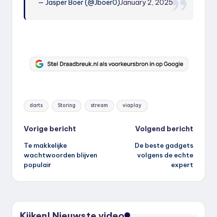
— Jasper Boer (@Jboer0)
January 2, 2025
Tags:
darts
Storing
stream
viaplay
Bericht
Vorige bericht
Volgend bericht
Te makkelijke
De beste gadgets
navigatie
wachtwoorden blijven
volgens de echte
populair
expert
Kijken! Nieuwste video