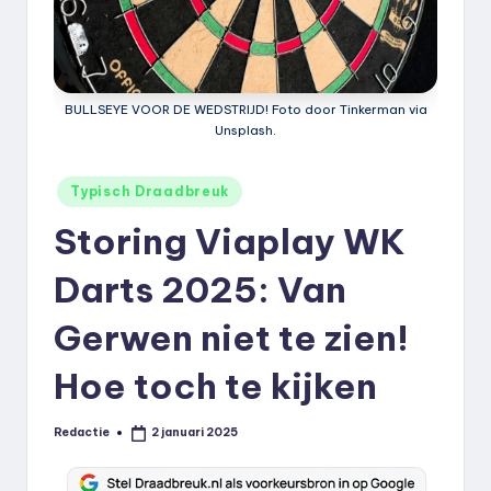
k
.
n
BULLSEYE VOOR DE WEDSTRIJD! Foto door Tinkerman via
l
Unsplash.
Geplaatst
Typisch Draadbreuk
in
Storing Viaplay WK
Darts 2025: Van
Gerwen niet te zien!
Hoe toch te kijken
Redactie
2 januari 2025
Geplaatst
door