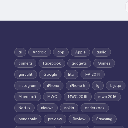
ai
Android
app
Apple
audio
camera
facebook
gadgets
Games
gerucht
Google
htc
IFA 2014
instagram
iPhone
iPhone 6
lg
Lijstje
Microsoft
MWC
MWC 2015
mwc 2016
Netflix
nieuws
nokia
onderzoek
panasonic
preview
Review
Samsung