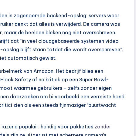
nden in zogenoemde backend-opslag: servers waar
ebruiker denkt dat alles is verwijderd. De camera was
, maar de beelden bleken nog niet overschreven.
rijft dat “in veel cloudgebaseerde systemen video
-opslag blijft staan totdat die wordt overschreven”.
iet automatisch gewist.
eurbelmerk van Amazon. Het bedrijf blies een
Flock Safety af na kritiek op een Super Bowl-
omoot waarmee gebruikers – zelfs zonder eigen
unnen doorzoeken om bijvoorbeeld een vermiste hond
ritici zien als een steeds fijnmaziger ‘buurtwacht
 razend populair: handig voor pakketjes
zonder
dels zijn ze uitgerust met scherpere camera’s,