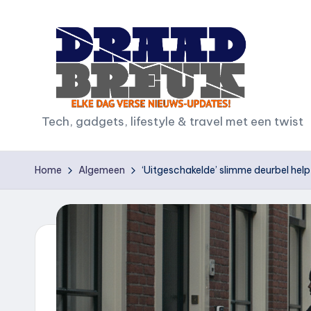
Ga
naar
de
inhoud
D
Tech, gadgets, lifestyle & travel met een twist
r
Home
Algemeen
‘Uitgeschakelde’ slimme deurbel hel
a
a
d
b
r