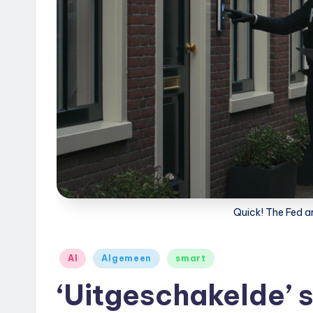
e
u
k
.
n
l
Quick! The Fed ar
Geplaatst
AI
Algemeen
smart
in
‘Uitgeschakelde’ 