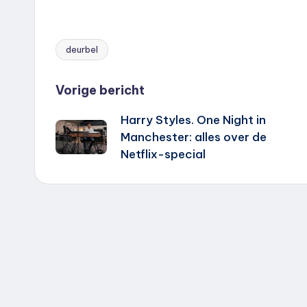
deurbel
Tags:
Bericht
Vorige bericht
Harry Styles. One Night in
navigatie
Manchester: alles over de
Netflix-special