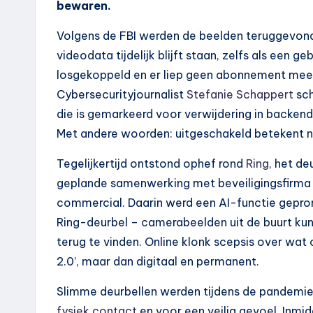
bewaren.
Volgens de FBI werden de beelden teruggevo
videodata tijdelijk blijft staan, zelfs als een g
losgekoppeld en er liep geen abonnement meer
Cybersecurityjournalist
Stefanie Schappert
sch
die is gemarkeerd voor verwijdering in backend
Met andere woorden: uitgeschakeld betekent n
Tegelijkertijd ontstond ophef rond
Ring
, het d
geplande samenwerking met beveiligingsfirma 
commercial. Daarin werd een AI-functie gepr
Ring-deurbel – camerabeelden uit de buurt k
terug te vinden. Online klonk scepsis over wat c
2.0’, maar dan digitaal en permanent.
Slimme deurbellen werden tijdens de pandemie
fysiek contact
en voor een veilig gevoel. Inmid