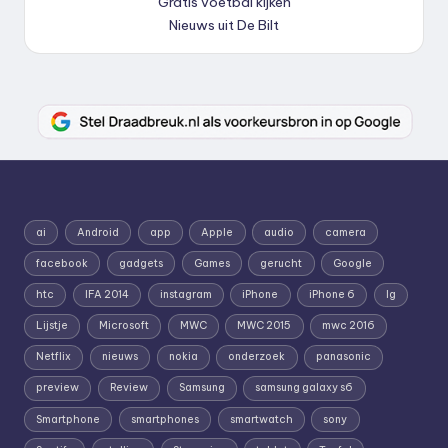
Gratis voetbal kijken
Nieuws uit De Bilt
ai
Android
app
Apple
audio
camera
facebook
gadgets
Games
gerucht
Google
htc
IFA 2014
instagram
iPhone
iPhone 6
lg
Lijstje
Microsoft
MWC
MWC 2015
mwc 2016
Netflix
nieuws
nokia
onderzoek
panasonic
preview
Review
Samsung
samsung galaxy s6
Smartphone
smartphones
smartwatch
sony