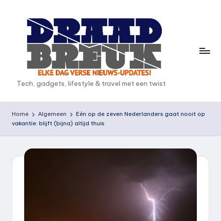
Ga
naar
de
inhoud
D
Tech, gadgets, lifestyle & travel met een twist
r
a
Home
Algemeen
Eén op de zeven Nederlanders gaat nooit op
vakantie: blijft (bijna) altijd thuis
a
d
b
r
e
u