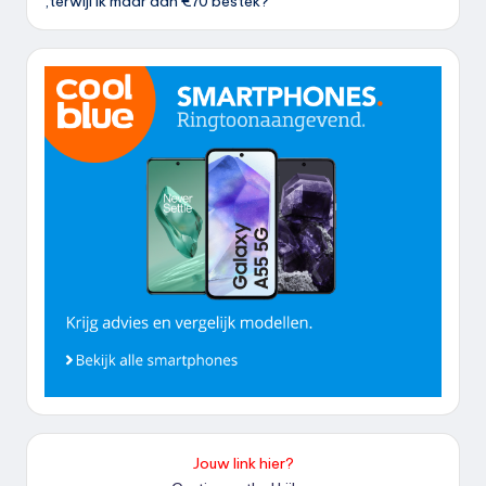
,terwijl ik maar aan €70 bestek?
Jouw link hier?