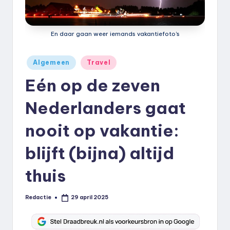
k
.
En daar gaan weer iemands vakantiefoto's
n
l
Geplaatst
Algemeen
Travel
in
Eén op de zeven
Nederlanders gaat
nooit op vakantie:
blijft (bijna) altijd
thuis
Redactie
29 april 2025
Geplaatst
door