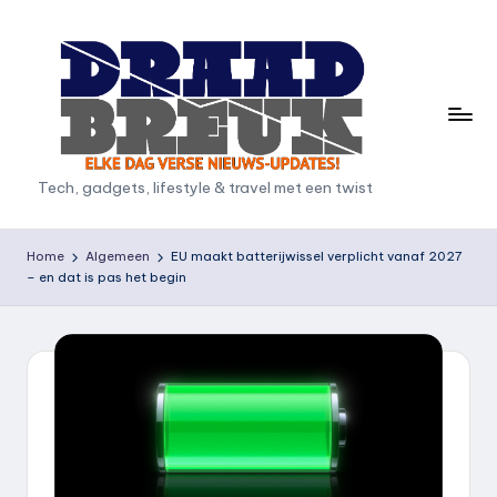
Ga
naar
de
inhoud
D
Tech, gadgets, lifestyle & travel met een twist
r
a
Home
Algemeen
EU maakt batterijwissel verplicht vanaf 2027
– en dat is pas het begin
a
d
b
r
e
u