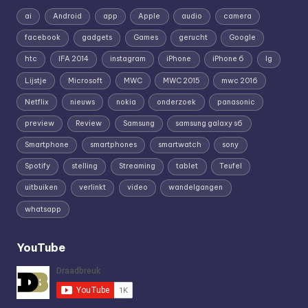
ai
Android
app
Apple
audio
camera
facebook
gadgets
Games
gerucht
Google
htc
IFA 2014
instagram
iPhone
iPhone 6
lg
Lijstje
Microsoft
MWC
MWC 2015
mwc 2016
Netflix
nieuws
nokia
onderzoek
panasonic
preview
Review
Samsung
samsung galaxy s6
Smartphone
smartphones
smartwatch
sony
Spotify
stelling
Streaming
tablet
Teufel
uitbuiken
verlinkt
video
wandelgangen
whatsapp
YouTube