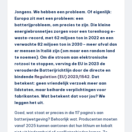
Jongens. We hebben een probleem. Of eigenlijk:
Europa zit met een probleem: een
batterijprobleem, om precies te zijn. Die kleine
energiebronnetjes zorgen voor een torenhoog e-
waste-record, met 62 miljoen ton in 2022 en een
verwachte 82 miljoen ton in 2030 – meer afval dan
er mensen in Italië zijn (om maar een random land
te noemen). Om die stroom aan elektronische
rotzooi te stoppen, verving de EU in 2023 de
verouderde Batterijrichtlijn door de directe en
bindende
Regulation (EU) 2023/1542
. Dat
betekent: geen vriendelijk verzoek meer aan
lidstaten, maar keiharde verplichtingen voor
fabrikanten. Wat betekent dat voor jou? We
leggen het uit.
Goed, wat staat er precies in die 117 pagina’s aan
batterijwetgeving? Behoorlijk wat. Producenten moeten
vanaf 2025 kunnen aantonen dat hun lithium en kobalt
niet uit kinderarbeid of conflictgebieden komen. Ze