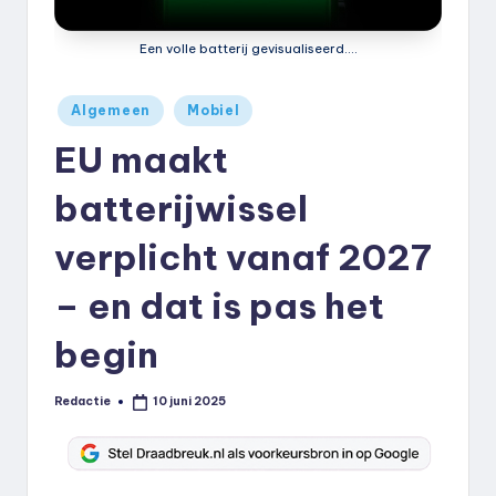
k
Een volle batterij gevisualiseerd....
.
n
Geplaatst
Algemeen
Mobiel
l
in
EU maakt
batterijwissel
verplicht vanaf 2027
– en dat is pas het
begin
Redactie
10 juni 2025
Geplaatst
door