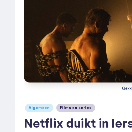
e
u
k
.
n
l
Gekk
Geplaatst
Algemeen
Films en series
in
Netflix duikt in Ier