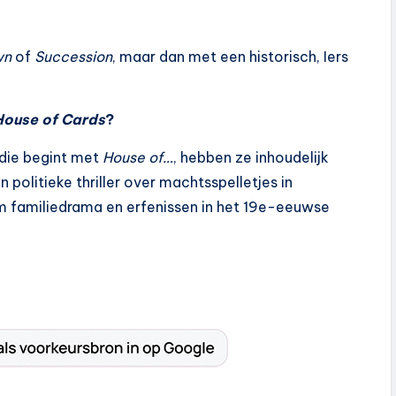
wn
of
Succession
, maar dan met een historisch, Iers
House of Cards
?
 die begint met
House of…
, hebben ze inhoudelijk
n politieke thriller over machtsspelletjes in
m familiedrama en erfenissen in het 19e-eeuwse