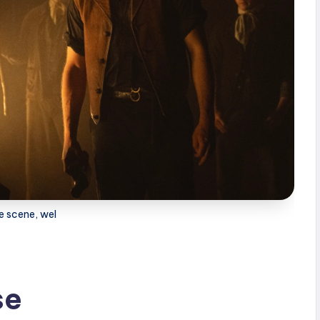
e scene, wel
se