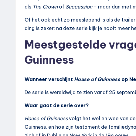
als
The Crown
of
Succession
– maar dan met m
Of het ook echt zo meeslepend is als de trail
ding is zeker: na deze serie kijk je nooit meer h
Meestgestelde vrag
Guinness
Wanneer verschijnt
House of Guinness
op Ne
De serie is wereldwijd te zien vanaf 25 septem
Waar gaat de serie over?
House of Guinness
volgt het wel en wee van de
Guinness, en hoe zijn testament de familiedyn
zich af in Dublin en New York in de 19e eeuw.