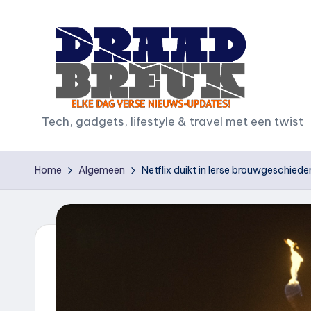
Ga
naar
de
inhoud
D
Tech, gadgets, lifestyle & travel met een twist
r
Home
Algemeen
Netflix duikt in Ierse brouwgeschied
a
a
d
b
r