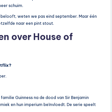
eer schuim.
er belooft, weten we pas eind september. Maar één
etzelfde naar een pint stout.
en over House of
tflix?
ber.
 familie Guinness na de dood van Sir Benjamin
amiek en hun imperium beïnvloedt. De serie speelt