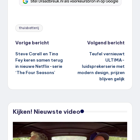
Tags:
thuisbatterij
Bericht
Vorige bericht
Volgend bericht
Steve Carell en Tina
Teufel vernieuwt
navigatie
Fey keren samen terug
ULTIMA-
in nieuwe Netflix-serie
luidsprekerserie met
‘The Four Seasons’
modern design, prijzen
blijven gelijk
Kijken! Nieuwste video