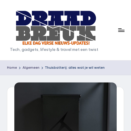
Ga
naar
de
inhoud
D
Tech, gadgets, lifestyle & travel met een twist
r
a
Home
Algemeen
Thuisbatterij: alles wat je wil weten
a
d
b
r
e
u