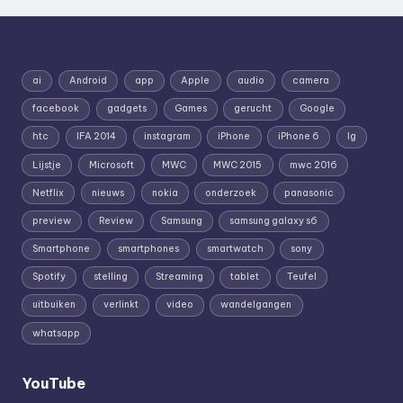
ai
Android
app
Apple
audio
camera
facebook
gadgets
Games
gerucht
Google
htc
IFA 2014
instagram
iPhone
iPhone 6
lg
Lijstje
Microsoft
MWC
MWC 2015
mwc 2016
Netflix
nieuws
nokia
onderzoek
panasonic
preview
Review
Samsung
samsung galaxy s6
Smartphone
smartphones
smartwatch
sony
Spotify
stelling
Streaming
tablet
Teufel
uitbuiken
verlinkt
video
wandelgangen
whatsapp
YouTube