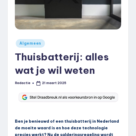
k
.
n
l
Geplaatst
Algemeen
in
Thuisbatterij: alles
wat je wil weten
Redactie
21 maart 2025
Geplaatst
door
Ben je benieuwd of een thuisbatterij in Nederland
de moeite waard is en hoe deze technologie
precies werkt? Nu de salderingsregeling wordt