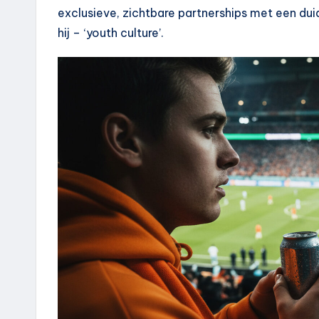
exclusieve, zichtbare partnerships met een duide
hij – ‘youth culture’.