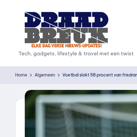
Ga
naar
de
inhoud
D
Tech, gadgets, lifestyle & travel met een twist
r
Home
Algemeen
Voetbal slokt 58 procent van frisdr
a
a
d
b
r