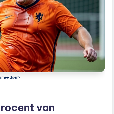
ij mee doen?
procent van