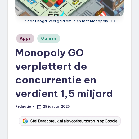
k
.
Er gaat nogal veel geld om in en met Monopoly GO.
n
l
Geplaatst
Apps
Games
in
Monopoly GO
verplettert de
concurrentie en
verdient 1,5 miljard
Redactie
29 januari 2025
Geplaatst
door