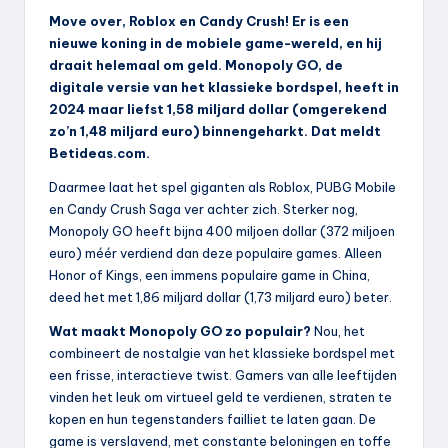
Move over, Roblox en Candy Crush! Er is een
nieuwe koning in de mobiele game-wereld, en hij
draait helemaal om geld. Monopoly GO, de
digitale versie van het klassieke bordspel, heeft in
2024 maar liefst 1,58 miljard dollar (omgerekend
zo’n 1,48 miljard euro) binnengeharkt. Dat meldt
Betideas.com.
Daarmee laat het spel giganten als Roblox, PUBG Mobile
en Candy Crush Saga ver achter zich. Sterker nog,
Monopoly GO heeft bijna 400 miljoen dollar (372 miljoen
euro) méér verdiend dan deze populaire games. Alleen
Honor of Kings, een immens populaire game in China,
deed het met 1,86 miljard dollar (1,73 miljard euro) beter.
Wat maakt Monopoly GO zo populair?
Nou, het
combineert de nostalgie van het klassieke bordspel met
een frisse, interactieve twist. Gamers van alle leeftijden
vinden het leuk om virtueel geld te verdienen, straten te
kopen en hun tegenstanders failliet te laten gaan. De
game is verslavend, met constante beloningen en toffe