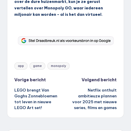
over de dure huizenmarkt, kun je ze gerust
vertellen over Monopoly GO, waar iedereen
miljonair kan worden – al is het dan virtueel.
Tags:
app
game
monopoly
Bericht
Vorige bericht
Volgend bericht
LEGO brengt Van
Netflix onthult
navigatie
Goghs Zonnebloemen
ambitieuze plannen
tot leven in nieuwe
voor 2025 met nieuwe
LEGO Art set!
series, films en games