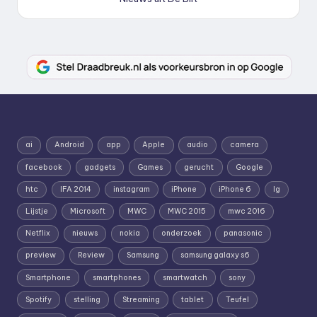
ai
Android
app
Apple
audio
camera
facebook
gadgets
Games
gerucht
Google
htc
IFA 2014
instagram
iPhone
iPhone 6
lg
Lijstje
Microsoft
MWC
MWC 2015
mwc 2016
Netflix
nieuws
nokia
onderzoek
panasonic
preview
Review
Samsung
samsung galaxy s6
Smartphone
smartphones
smartwatch
sony
Spotify
stelling
Streaming
tablet
Teufel