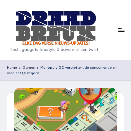
Ga
naar
de
inhoud
D
Tech, gadgets, lifestyle & travel met een twist
r
a
Home
Games
Monopoly GO verplettert de concurrentie en
verdient 1,5 miljard
a
d
b
r
e
u