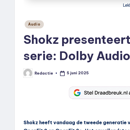
Lek
Geplaatst
Audio
in
Shokz presenteert
serie: Dolby Audi
5 juni 2025
Redactie
Geplaatst
door
Shokz heeft vandaag de tweede generatie v