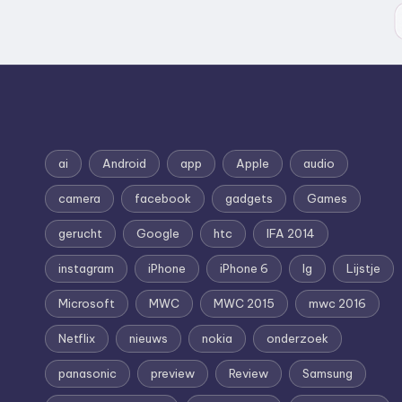
ai
Android
app
Apple
audio
camera
facebook
gadgets
Games
gerucht
Google
htc
IFA 2014
instagram
iPhone
iPhone 6
lg
Lijstje
Microsoft
MWC
MWC 2015
mwc 2016
Netflix
nieuws
nokia
onderzoek
panasonic
preview
Review
Samsung