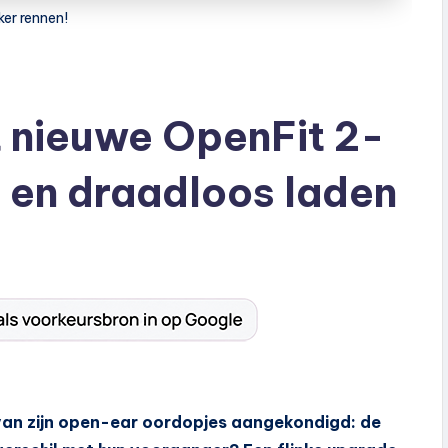
ker rennen!
 nieuwe OpenFit 2-
o en draadloos laden
an zijn open-ear oordopjes aangekondigd: de