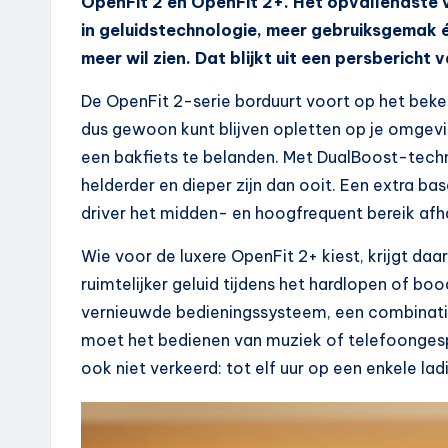
OpenFit 2 en OpenFit 2+. Het opvallendste 
in geluidstechnologie, meer gebruiksgemak 
meer wil zien. Dat blijkt uit een persbericht v
De OpenFit 2-serie borduurt voort op het bekend
dus gewoon kunt blijven opletten op je omgevin
een bakfiets te belanden. Met DualBoost-tech
helderder en dieper zijn dan ooit. Een extra bas
driver het midden- en hoogfrequent bereik afh
Wie voor de luxere OpenFit 2+ kiest, krijgt da
ruimtelijker geluid tijdens het hardlopen of b
vernieuwde bedieningssysteem, een combinati
moet het bedienen van muziek of telefoongespr
ook niet verkeerd: tot elf uur op een enkele la