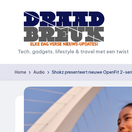
Ga
naar
de
inhoud
D
Tech, gadgets, lifestyle & travel met een twist
r
Home
Audio
Shokz presenteert nieuwe OpenFit 2-seri
a
a
d
b
r