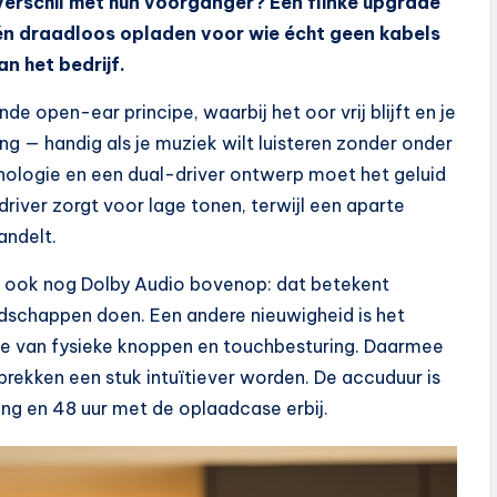
verschil met hun voorganger? Een flinke upgrade
én draadloos opladen voor wie écht geen kabels
an het bedrijf.
e open-ear principe, waarbij het oor vrij blijft en je
g — handig als je muziek wilt luisteren zonder onder
nologie en een dual-driver ontwerp moet het geluid
driver zorgt voor lage tonen, terwijl een aparte
andelt.
ar ook nog Dolby Audio bovenop: dat betekent
oodschappen doen. Een andere nieuwigheid is het
e van fysieke knoppen en touchbesturing. Daarmee
ekken een stuk intuïtiever worden. De accuduur is
ding en 48 uur met de oplaadcase erbij.