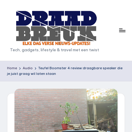
Ga
naar
de
inhoud
D
Tech, gadgets, lifestyle & travel met een twist
r
a
Home
Audio
Teufel Boomster 4 review:draagbare speaker die
je juist graag wil laten staan
a
d
b
r
e
u