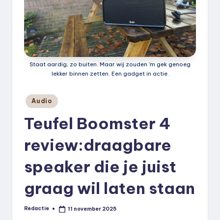
k
.
n
l
Staat aardig, zo buiten. Maar wij zouden 'm gek genoeg
lekker binnen zetten. Een gadget in actie.
Geplaatst
Audio
in
Teufel Boomster 4
review:draagbare
speaker die je juist
graag wil laten staan
Redactie
11 november 2025
Geplaatst
door