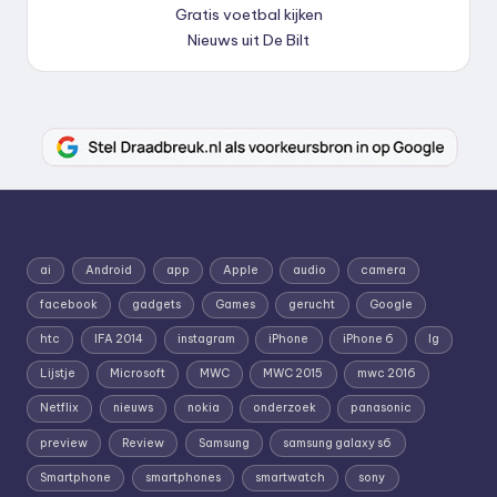
Gratis voetbal kijken
Nieuws uit De Bilt
ai
Android
app
Apple
audio
camera
facebook
gadgets
Games
gerucht
Google
htc
IFA 2014
instagram
iPhone
iPhone 6
lg
Lijstje
Microsoft
MWC
MWC 2015
mwc 2016
Netflix
nieuws
nokia
onderzoek
panasonic
preview
Review
Samsung
samsung galaxy s6
Smartphone
smartphones
smartwatch
sony