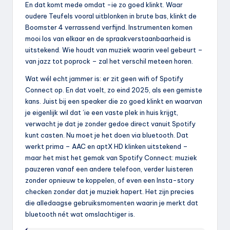
En dat komt mede omdat -ie zo goed klinkt. Waar
oudere Teufels vooral uitblonken in brute bas, klinkt de
Boomster 4 verrassend verfijnd. Instrumenten komen
mooi los van elkaar en de spraakverstaanbaarheid is
uitstekend. Wie houdt van muziek waarin veel gebeurt –
van jazz tot poprock – zal het verschil meteen horen.
Wat wél echt jammer is: er zit geen wifi of Spotify
Connect op. En dat voelt, zo eind 2025, als een gemiste
kans. Juist bij een speaker die zo goed klinkt en waarvan
je eigenlijk wil dat ’ie een vaste plek in huis krijgt,
verwacht je dat je zonder gedoe direct vanuit Spotify
kunt casten. Nu moet je het doen via bluetooth. Dat
werkt prima – AAC en aptX HD klinken uitstekend –
maar het mist het gemak van Spotify Connect: muziek
pauzeren vanaf een andere telefoon, verder luisteren
zonder opnieuw te koppelen, of even een Insta-story
checken zonder dat je muziek hapert. Het zijn precies
die alledaagse gebruiksmomenten waarin je merkt dat
bluetooth nét wat omslachtiger is.