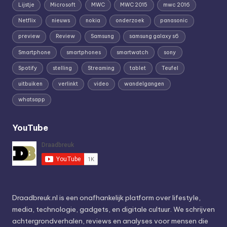
Lijstje
Microsoft
MWC
MWC 2015
mwc 2016
Netflix
nieuws
nokia
onderzoek
panasonic
preview
Review
Samsung
samsung galaxy s6
Smartphone
smartphones
smartwatch
sony
Spotify
stelling
Streaming
tablet
Teufel
uitbuiken
verlinkt
video
wandelgangen
whatsapp
YouTube
Draadbreuk.nl is een onafhankelijk platform over lifestyle,
media, technologie, gadgets, en digitale cultuur. We schrijven
achtergrondverhalen, reviews en analyses voor mensen die