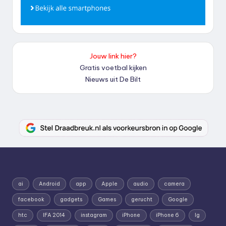
Jouw link hier?
Gratis voetbal kijken
Nieuws uit De Bilt
ai
Android
app
Apple
audio
camera
facebook
gadgets
Games
gerucht
Google
htc
IFA 2014
instagram
iPhone
iPhone 6
lg