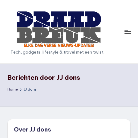
Ga
naar
de
inhoud
D
Tech, gadgets, lifestyle & travel met een twist
r
a
Berichten door JJ dons
a
Home
JJ dons
d
b
r
e
Over JJ dons
u