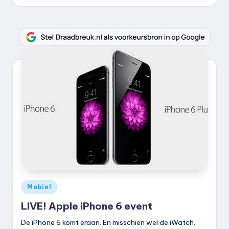
k
.
n
l
Geplaatst
Mobiel
in
LIVE! Apple iPhone 6 event
De iPhone 6 komt eraan. En misschien wel de iWatch.