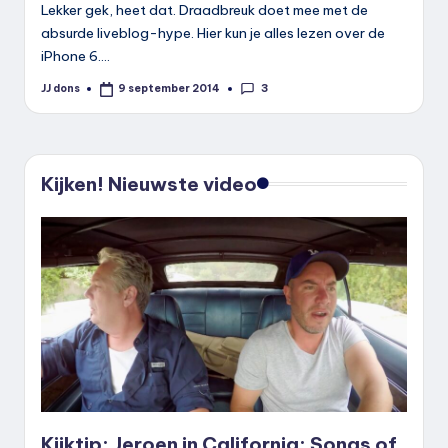
Lekker gek, heet dat. Draadbreuk doet mee met de
absurde liveblog-hype. Hier kun je alles lezen over de
iPhone 6.…
3
JJ dons
9 september 2014
Geplaatst
door
Kijken! Nieuwste video
Kijktip: Jeroen in California: Songs of