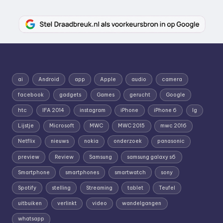
ai
Android
app
Apple
audio
camera
facebook
gadgets
Games
gerucht
Google
htc
IFA 2014
instagram
iPhone
iPhone 6
lg
Lijstje
Microsoft
MWC
MWC 2015
mwc 2016
Netflix
nieuws
nokia
onderzoek
panasonic
preview
Review
Samsung
samsung galaxy s6
Smartphone
smartphones
smartwatch
sony
Spotify
stelling
Streaming
tablet
Teufel
uitbuiken
verlinkt
video
wandelgangen
whatsapp