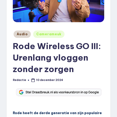
k
.
n
l
Geplaatst
Audio
Camerameuk
in
Rode Wireless GO III:
Urenlang vloggen
zonder zorgen
Redactie
10 december 2024
Geplaatst
door
Rode heeft de derde generatie van zijn populaire