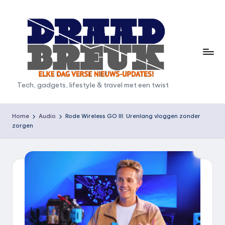
Ga
naar
de
inhoud
D
Tech, gadgets, lifestyle & travel met een twist
r
a
Home
Audio
Rode Wireless GO III: Urenlang vloggen zonder
zorgen
a
d
b
r
e
u