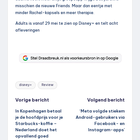
misschien de nieuwe Friends. Maar dan eentje met
minder Rachel-kapsels en meer therapie.
Adults is vanaf 29 mei te zien op Disney+ en telt acht
afleveringen
Tags:
disney+
Review
Bericht
Vorige bericht
Volgend bericht
In Kopenhagen betaal
‘Meta volgde stiekem
navigatie
je de hoofdprijs voor je
Android-gebruikers via
Starbucks-koffie –
Facebook- en
Nederland doet het
Instagram-apps’
opvallend goed