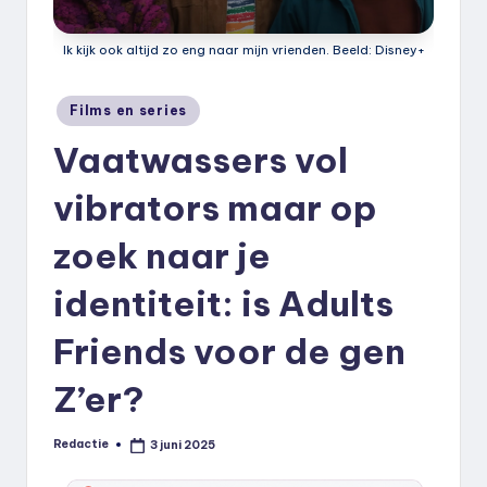
k
.
Ik kijk ook altijd zo eng naar mijn vrienden. Beeld: Disney+
n
Geplaatst
Films en series
l
in
Vaatwassers vol
vibrators maar op
zoek naar je
identiteit: is Adults
Friends voor de gen
Z’er?
Redactie
3 juni 2025
Geplaatst
door