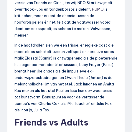
versie van Friends en Girls”, terwijl NPO Start zwijmelt
over “hook-ups en tandenborstels delen”.
HUMO
is
kritischer, maar erkent de chemie tussen de
hoofdrolspelers én het feit dat de vaatwasser vooral
dient om seksspeeltjes schoon te maken. Volwassen,
mensen.
In de hoofdrollen zien we een frisse, energieke cast die
moeiteloos schakelt tussen zelfspot en serieuze sores.
Malik Elassal (Samir) is ontwapenend als de ploeterende
huiseigenaar met identiteitsissues, Lucy Freyer (Billie)
brengt heerlijke chaos als de impulsieve ex-
onderwijzeresbedreiger, en Owen Thiele (Anton) is de
melancholische lijm van het stel. Jack Innanen en Amita
Rao maken als het stel Paul en Issa hun co-wooncrisis
tot kunstvorm. Bonuspunten voor de verrassende
cameo’s van Charlie Cox als ‘Mr. Teacher’ en Julia Fox
als, nou ja, Julia Fox.
Friends vs Adults