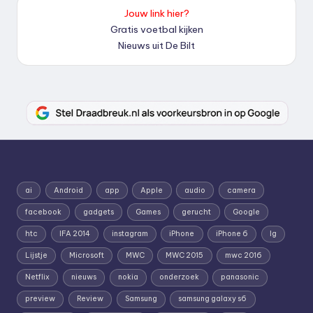
Jouw link hier?
Gratis voetbal kijken
Nieuws uit De Bilt
ai
Android
app
Apple
audio
camera
facebook
gadgets
Games
gerucht
Google
htc
IFA 2014
instagram
iPhone
iPhone 6
lg
Lijstje
Microsoft
MWC
MWC 2015
mwc 2016
Netflix
nieuws
nokia
onderzoek
panasonic
preview
Review
Samsung
samsung galaxy s6