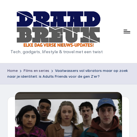
Ga
naar
de
inhoud
D
Tech, gadgets, lifestyle & travel met een twist
r
a
Home
Films en series
Vaatwassers vol vibrators maar op zoek
naar je identiteit: is Adults Friends voor de gen Z’er?
a
d
b
r
e
u