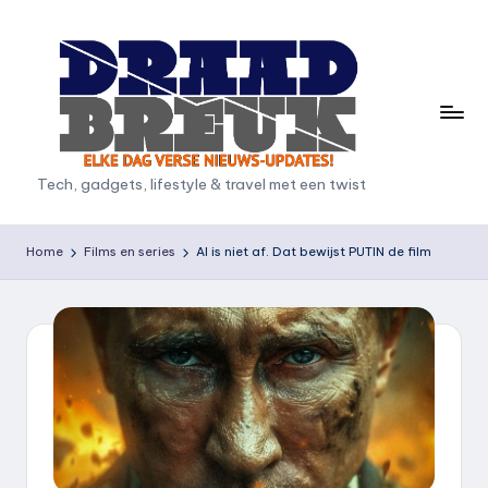
Ga
naar
de
inhoud
D
Tech, gadgets, lifestyle & travel met een twist
r
a
Home
Films en series
AI is niet af. Dat bewijst PUTIN de film
a
d
b
r
e
u