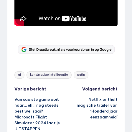
Tags:
ai
kunstmatige intelligentie
putin
Bericht
Vorige bericht
Volgend bericht
Van saaiste game ooit
Netflix onthult
navigatie
naar… eh… nog steeds
magische trailer van
best wel saai?
‘Honderd jaar
Microsoft Flight
eenzaamheid’
Simulator 2024 laat je
UITSTAPPEN!