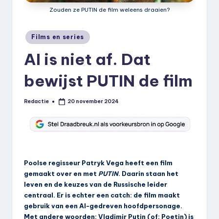
k
Zouden ze PUTIN de film weleens draaien?
.
Geplaatst
Films en series
n
in
AI is niet af. Dat
l
bewijst PUTIN de film
Redactie
20 november 2024
Geplaatst
door
Poolse regisseur Patryk Vega heeft een film
gemaakt over en met
PUTIN
. Daarin staan het
leven en de keuzes van de Russische leider
centraal. Er is echter een catch: de film maakt
gebruik van een AI-gedreven hoofdpersonage.
Met andere woorden: Vladimir Putin (of: Poetin) is