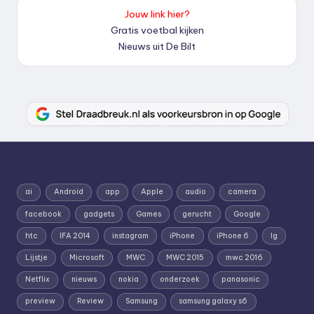
Jouw link hier?
Gratis voetbal kijken
Nieuws uit De Bilt
ai
Android
app
Apple
audio
camera
facebook
gadgets
Games
gerucht
Google
htc
IFA 2014
instagram
iPhone
iPhone 6
lg
Lijstje
Microsoft
MWC
MWC 2015
mwc 2016
Netflix
nieuws
nokia
onderzoek
panasonic
preview
Review
Samsung
samsung galaxy s6