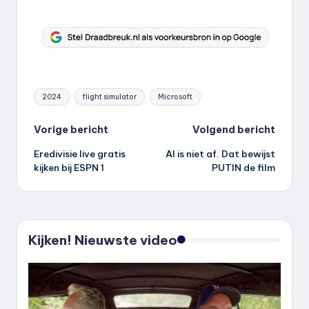
Tags:
2024
flight simulator
Microsoft
Bericht
Vorige bericht
Volgend bericht
Eredivisie live gratis
AI is niet af. Dat bewijst
navigatie
kijken bij ESPN 1
PUTIN de film
Kijken! Nieuwste video