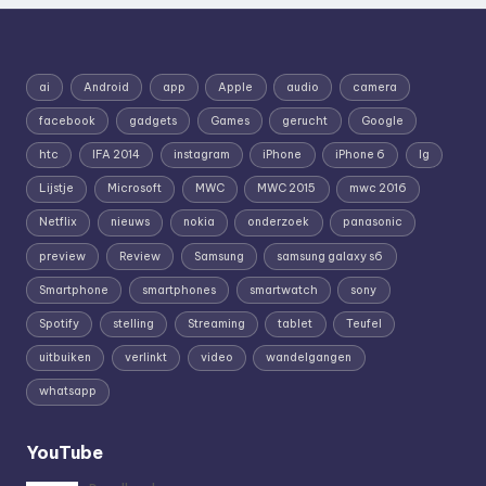
ai
Android
app
Apple
audio
camera
facebook
gadgets
Games
gerucht
Google
htc
IFA 2014
instagram
iPhone
iPhone 6
lg
Lijstje
Microsoft
MWC
MWC 2015
mwc 2016
Netflix
nieuws
nokia
onderzoek
panasonic
preview
Review
Samsung
samsung galaxy s6
Smartphone
smartphones
smartwatch
sony
Spotify
stelling
Streaming
tablet
Teufel
uitbuiken
verlinkt
video
wandelgangen
whatsapp
YouTube