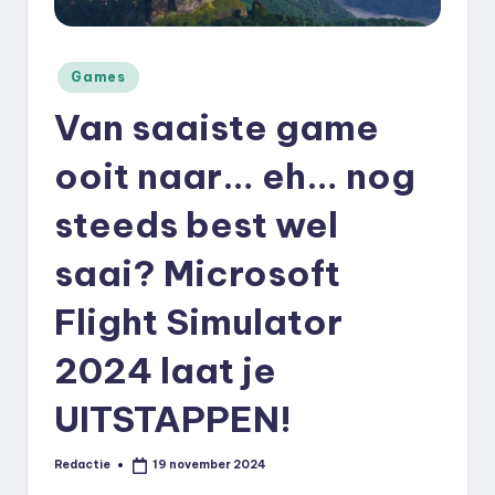
k
.
Geplaatst
Games
n
in
Van saaiste game
l
ooit naar… eh… nog
steeds best wel
saai? Microsoft
Flight Simulator
2024 laat je
UITSTAPPEN!
Redactie
19 november 2024
Geplaatst
door