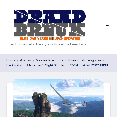
Ga
naar
de
inhoud
D
Tech, gadgets, lifestyle & travel met een twist
r
a
Home
Games
Van saaiste game ooit naar… eh… nog steeds
best wel saai? Microsoft Flight Simulator 2024 laat je UITSTAPPEN!
a
d
b
r
e
u