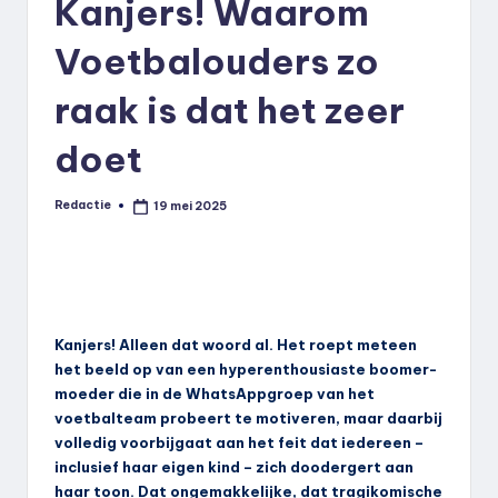
Kanjers! Waarom
Voetbalouders zo
raak is dat het zeer
doet
Redactie
19 mei 2025
Geplaatst
door
Kanjers! Alleen dat woord al. Het roept meteen
het beeld op van een hyperenthousiaste boomer-
moeder die in de WhatsAppgroep van het
voetbalteam probeert te motiveren, maar daarbij
volledig voorbijgaat aan het feit dat iedereen –
inclusief haar eigen kind – zich doodergert aan
haar toon. Dat ongemakkelijke, dat tragikomische