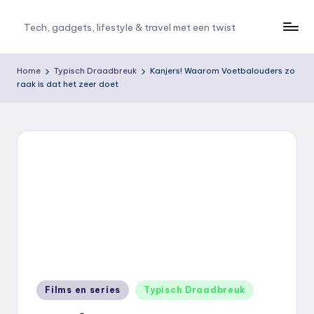
D
Tech, gadgets, lifestyle & travel met een twist
Ga
naar
r
de
a
Home
Typisch Draadbreuk
Kanjers! Waarom Voetbalouders zo
inhoud
raak is dat het zeer doet
a
d
b
r
e
u
k
.
n
Geplaatst
Films en series
Typisch Draadbreuk
in
l