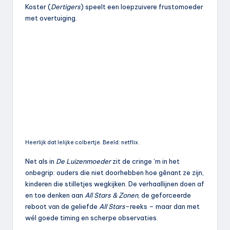
Koster (
Dertigers
) speelt een loepzuivere frustomoeder
met overtuiging.
Heerlijk dat lelijke colbertje. Beeld: netflix.
Net als in
De Luizenmoeder
zit de cringe ‘m in het
onbegrip: ouders die niet doorhebben hoe gênant ze zijn,
kinderen die stilletjes wegkijken. De verhaallijnen doen af
en toe denken aan
All Stars & Zonen
, de geforceerde
reboot van de geliefde
All Stars
-reeks – maar dan met
wél goede timing en scherpe observaties.