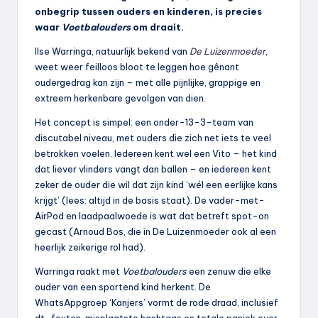
onbegrip tussen ouders en kinderen, is precies
waar
Voetbalouders
om draait.
Ilse Warringa, natuurlijk bekend van
De Luizenmoeder
,
weet weer feilloos bloot te leggen hoe gênant
oudergedrag kan zijn – met alle pijnlijke, grappige en
extreem herkenbare gevolgen van dien.
Het concept is simpel: een onder-13-3-team van
discutabel niveau, met ouders die zich net iets te veel
betrokken voelen. Iedereen kent wel een Vito – het kind
dat liever vlinders vangt dan ballen – en iedereen kent
zeker de ouder die wil dat zijn kind ‘wél een eerlijke kans
krijgt’ (lees: altijd in de basis staat). De vader-met-
AirPod en laadpaalwoede is wat dat betreft spot-on
gecast (Arnoud Bos, die in De Luizenmoeder ook al een
heerlijk zeikerige rol had).
Warringa raakt met
Voetbalouders
een zenuw die elke
ouder van een sportend kind herkent. De
WhatsAppgroep ‘Kanjers’ vormt de rode draad, inclusief