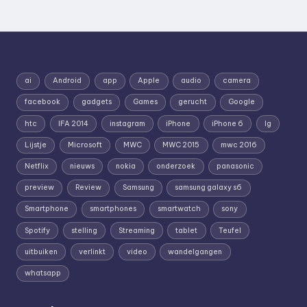
ai
Android
app
Apple
audio
camera
facebook
gadgets
Games
gerucht
Google
htc
IFA 2014
instagram
iPhone
iPhone 6
lg
Lijstje
Microsoft
MWC
MWC 2015
mwc 2016
Netflix
nieuws
nokia
onderzoek
panasonic
preview
Review
Samsung
samsung galaxy s6
Smartphone
smartphones
smartwatch
sony
Spotify
stelling
Streaming
tablet
Teufel
uitbuiken
verlinkt
video
wandelgangen
whatsapp