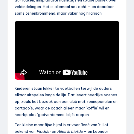
dt-fouten, misplaatste hashtags en totale paniek over
veldindelingen. Het is allemaal net echt – en daardoor
soms tenenkrommend, maar vaker nog hilarisch.
Kinderen staan lekker te voetballen terwijl de ouders
elkaar uitspelen langs de lijn. Dat levert heerlijke scenes
op, zoals het bezoek aan een club met zonnepanelen en
cortado’s, waar de coach alleen maar ‘koffie’ wil en
heerlijk plat ‘godverdomme’ blijft roepen.
Een kleine maar fijne bijrol is er voor René van ’t Hof –
bekend van
Flodder
en
Alles Is Liefde
– en Leonoor