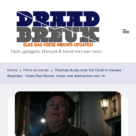
Ga
naar
de
inhoud
D
Tech, gadgets, lifestyle & travel met een twist
r
a
Home
Films en series
Thomas Acda over De Cock in nieuwe
Baantjer: ‘Geen Piet Römer, maar wel elementen van ‘m’
a
d
b
r
e
u