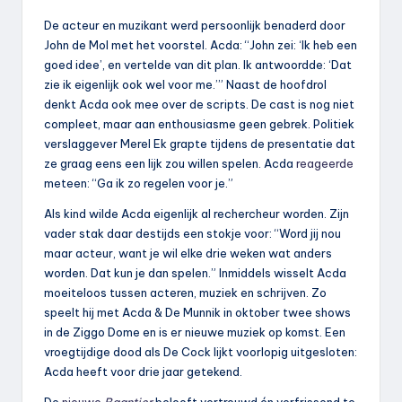
De acteur en muzikant werd persoonlijk benaderd door
John de Mol met het voorstel. Acda: “John zei: ‘Ik heb een
goed idee’, en vertelde van dit plan. Ik antwoordde: ‘Dat
zie ik eigenlijk ook wel voor me.’” Naast de hoofdrol
denkt Acda ook mee over de scripts. De cast is nog niet
compleet, maar aan enthousiasme geen gebrek. Politiek
verslaggever Merel Ek grapte tijdens de presentatie dat
ze graag eens een lijk zou willen spelen. Acda
reageerde
meteen: “Ga ik zo regelen voor je.”
Als kind wilde Acda eigenlijk al rechercheur worden. Zijn
vader stak daar destijds een stokje voor: “Word jij nou
maar acteur, want je wil elke drie weken wat anders
worden. Dat kun je dan spelen.” Inmiddels wisselt Acda
moeiteloos tussen acteren, muziek en schrijven. Zo
speelt hij met Acda & De Munnik in oktober twee shows
in de Ziggo Dome en is er nieuwe muziek op komst. Een
vroegtijdige dood als De Cock lijkt voorlopig uitgesloten:
Acda heeft voor drie jaar getekend.
De
nieuwe
Baantjer
belooft vertrouwd én verfrissend te