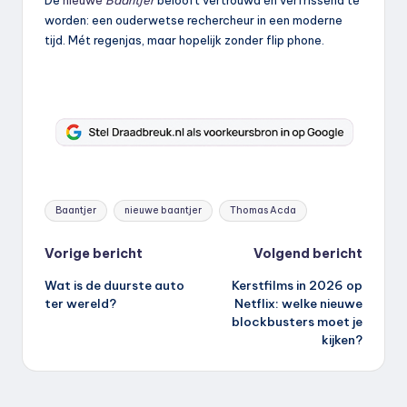
worden: een ouderwetse rechercheur in een moderne
tijd. Mét regenjas, maar hopelijk zonder flip phone.
Tags:
Baantjer
nieuwe baantjer
Thomas Acda
Bericht
Vorige bericht
Volgend bericht
Wat is de duurste auto
Kerstfilms in 2026 op
navigatie
ter wereld?
Netflix: welke nieuwe
blockbusters moet je
kijken?