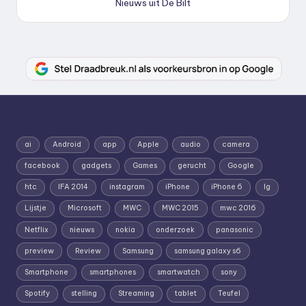
Nieuws uit De Bilt
ai
Android
app
Apple
audio
camera
facebook
gadgets
Games
gerucht
Google
htc
IFA 2014
instagram
iPhone
iPhone 6
lg
Lijstje
Microsoft
MWC
MWC 2015
mwc 2016
Netflix
nieuws
nokia
onderzoek
panasonic
preview
Review
Samsung
samsung galaxy s6
Smartphone
smartphones
smartwatch
sony
Spotify
stelling
Streaming
tablet
Teufel