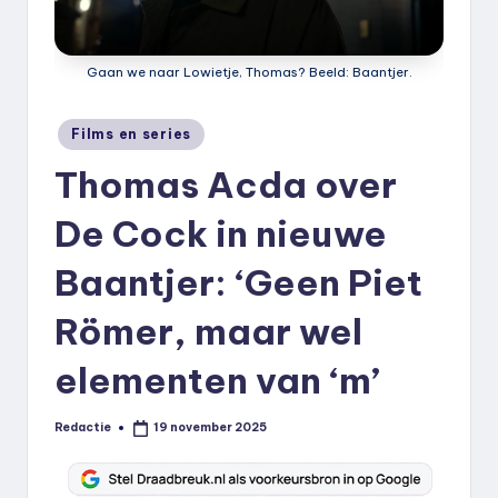
k
.
Gaan we naar Lowietje, Thomas? Beeld: Baantjer.
n
l
Geplaatst
Films en series
in
Thomas Acda over
De Cock in nieuwe
Baantjer: ‘Geen Piet
Römer, maar wel
elementen van ‘m’
Redactie
19 november 2025
Geplaatst
door