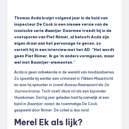
Thomas Acda kruipt volgend jaar in de huid van
inspecteur De Cock in een nieuwe versie van de
iconische serie
Baantjer
. Daarmee treedt hij in de
voetsporen van Piet Römer, al belooft Acda zijn
eigen draai aan het personage te geven, zo
vertelt hij in een interview met het AD. “Het wordt
geen Piet Römer. Ik ga ‘m anders vormgeven, maar
wel met Baantjer-elementen.”
Acda is geen onbekende in de wereld van misdaadseries.
Zo speelde hij eerder een crimineel in
Flikken Maastricht
,
en was hij speurder in zowel
Bureau Raampoort
als
De
Vuurwerkramp
. Toch voelt deze rol als een bijzonder
thuiskomen. Dertig jaar geleden had hij namelijk al een
bijrol in
Baantjer
, naast de toenmalige De Cock,
gespeeld door Römer. De cirkel is dus rond.
Merel Ek als lijk?