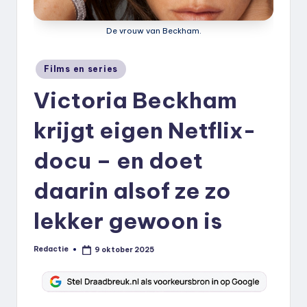
k
.
De vrouw van Beckham.
n
Geplaatst
Films en series
l
in
Victoria Beckham
krijgt eigen Netflix-
docu – en doet
daarin alsof ze zo
lekker gewoon is
Redactie
9 oktober 2025
Geplaatst
door