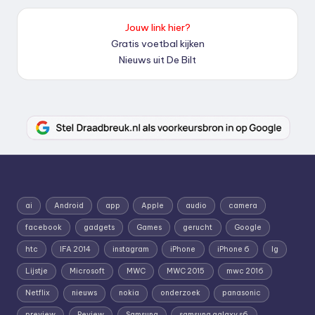
Jouw link hier?
Gratis voetbal kijken
Nieuws uit De Bilt
ai
Android
app
Apple
audio
camera
facebook
gadgets
Games
gerucht
Google
htc
IFA 2014
instagram
iPhone
iPhone 6
lg
Lijstje
Microsoft
MWC
MWC 2015
mwc 2016
Netflix
nieuws
nokia
onderzoek
panasonic
preview
Review
Samsung
samsung galaxy s6