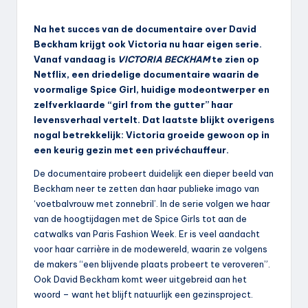
Na het succes van de documentaire over David
Beckham krijgt ook Victoria nu haar eigen serie.
Vanaf vandaag is
VICTORIA BECKHAM
te zien op
Netflix, een driedelige documentaire waarin de
voormalige Spice Girl, huidige modeontwerper en
zelfverklaarde “girl from the gutter” haar
levensverhaal vertelt. Dat laatste blijkt overigens
nogal betrekkelijk: Victoria groeide gewoon op in
een keurig gezin met een privéchauffeur.
De documentaire probeert duidelijk een dieper beeld van
Beckham neer te zetten dan haar publieke imago van
‘voetbalvrouw met zonnebril’. In de serie volgen we haar
van de hoogtijdagen met de Spice Girls tot aan de
catwalks van Paris Fashion Week. Er is veel aandacht
voor haar carrière in de modewereld, waarin ze volgens
de makers “een blijvende plaats probeert te veroveren”.
Ook David Beckham komt weer uitgebreid aan het
woord – want het blijft natuurlijk een gezinsproject.