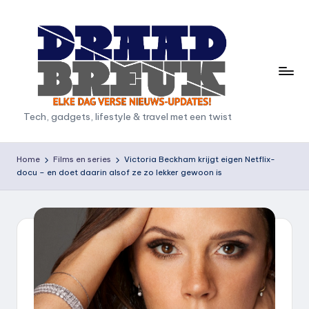
Ga
naar
de
inhoud
D
Tech, gadgets, lifestyle & travel met een twist
r
a
Home
Films en series
Victoria Beckham krijgt eigen Netflix-
docu – en doet daarin alsof ze zo lekker gewoon is
a
d
b
r
e
u