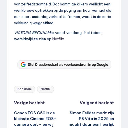
van zelfredzaamheid. Dat sommige kijkers wellicht een
wenkbrauw optrekken bij de poging om haar verhaal als
een soort underdogverhaal te framen, wordt in de serie
vakkundig weggefilmd.
VICTORIA BECKHAM
is vanaf vandaag, 9 oktober,
wereldwijd te zien op
Netflix
.
Tags:
Beckham
Netflix
Bericht
Vorige bericht
Volgend bericht
Canon EOS C50 is de
Simon Feilder modt zijn
navigatie
kleinste Cinema EOS-
PS Vita in 2025 en
camera ooit – en wij
maakt daar een heerlijk