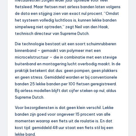
metaalresten zorgen ieder jaar opnieuw voor veel
fietsleed. Maar fietsen met airless banden laten volgens
de data een stijging zien van exact nul procent. “Omdat
het systeem volledig luchtloos is, kunnen lekke banden
simpelweg niet optreden,” zegt Neil van den Haak,
technisch directeur van Supreme Dutch.
Die technologie bestaat uit een soort schuimrubberen
binnenband – gemaakt van polymeer met een
microcelstructuur – die in combinatie met een stevige
buitenband en montagering lucht overbodig maakt. In de
praktijk betekent dat dus: geen pompen, geen plakkers
en geen stress. Gemiddeld worden er bij conventionele
banden 25 lekke banden per 100 fietsen geregistreerd.
Bij airless modellen blijft dat cijfer steken op nul, aldus
Supreme Dutch.
Voor bezorgdiensten is dat geen klein verschil. Lekke
banden zijn goed voor ongeveer 15 procent van alle
momenten waarop een fiets uit de roulatie is. En dat
kost tijd: gemiddeld 48 uur staat een fiets stil bij een
lekke band.