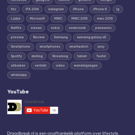
htc
IFA 2014
instagram
iPhone
iPhone 6
lg
Lijstje
Microsoft
MWC
MWC 2015
mwc 2016
Netflix
nieuws
nokia
onderzoek
panasonic
preview
Review
Samsung
samsung galaxy s6
Smartphone
smartphones
smartwatch
sony
Spotify
stelling
Streaming
tablet
Teufel
uitbuiken
verlinkt
video
wandelgangen
whatsapp
YouTube
Draadbreuk.nl is een onafhankelijk platform over lifestyle,