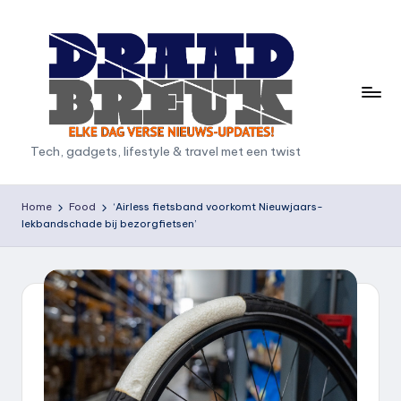
Ga
naar
de
inhoud
D
Tech, gadgets, lifestyle & travel met een twist
r
a
Home
Food
‘Airless fietsband voorkomt Nieuwjaars-
lekbandschade bij bezorgfietsen’
a
d
b
r
e
u