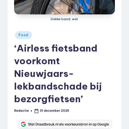
k
.
Gekke band, wel.
n
l
Geplaatst
Food
in
‘Airless fietsband
voorkomt
Nieuwjaars-
lekbandschade bij
bezorgfietsen’
Redactie
31 december 2025
Geplaatst
door