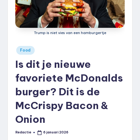
k
.
n
Trump is niet vies van een hamburgertje
l
Geplaatst
Food
in
Is dit je nieuwe
favoriete McDonalds
burger? Dit is de
McCrispy Bacon &
Onion
Redactie
6 januari 2026
Geplaatst
door