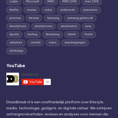
Lijstje
Microsoft
MWC
MWC 2015
mwc 2016
Netflix
nieuws
nokia
onderzoek
panasonic
preview
Review
Samsung
samsung galaxy s6
Smartphone
smartphones
smartwatch
sony
Spotify
stelling
Streaming
tablet
Teufel
uitbuiken
verlinkt
video
wandelgangen
whatsapp
YouTube
Draadbreuk.nl is een onafhankelijk platform over lifestyle,
media, technologie, gadgets, en digitale cultuur. We schrijven
achtergrondverhalen, reviews en analyses voor mensen die