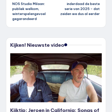
navigatie
NOS Studio Milaan:
inderdaad de beste
publiek welkom,
serie van 2025 – dat
winterspelengevoel
zeiden we dus al eerder
gegarandeerd
Kijken! Nieuwste video
Kijktip: Jeroen in California: Songs of