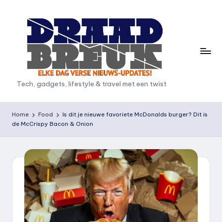
Ga
naar
de
inhoud
D
Tech, gadgets, lifestyle & travel met een twist
r
a
Home
Food
Is dit je nieuwe favoriete McDonalds burger? Dit is
de McCrispy Bacon & Onion
a
d
b
r
e
u