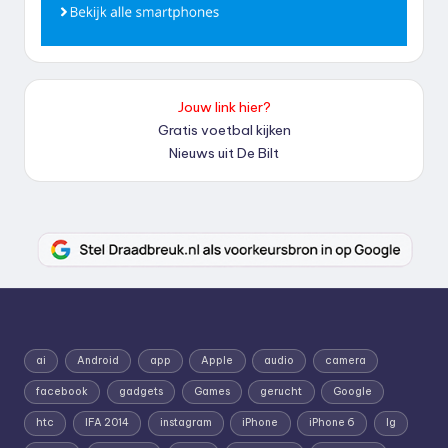
Jouw link hier?
Gratis voetbal kijken
Nieuws uit De Bilt
ai
Android
app
Apple
audio
camera
facebook
gadgets
Games
gerucht
Google
htc
IFA 2014
instagram
iPhone
iPhone 6
lg