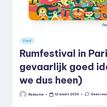
e
u
k
Fes
.
Geplaatst
Food
n
in
Rumfestival in Pari
l
gevaarlijk goed id
we dus heen)
Geen rea
12 maart 2026
Redactie
Geplaatst
door