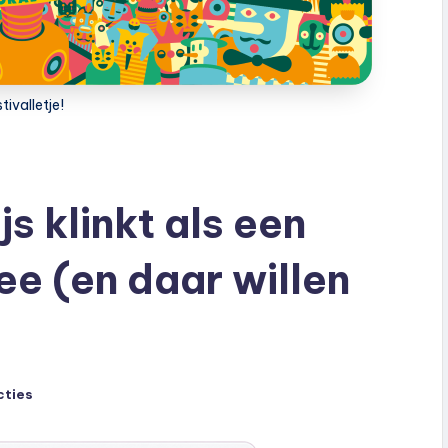
tivalletje!
js klinkt als een
ee (en daar willen
cties