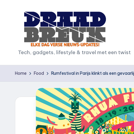
Ga
naar
de
inhoud
D
Tech, gadgets, lifestyle & travel met een twist
r
Home
Food
Rumfestival in Parijs klinkt als een gevaar
a
a
d
b
r