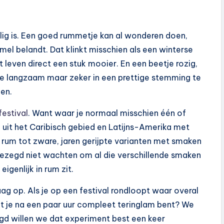
ellig is. Een goed rummetje kan al wonderen doen,
el belandt. Dat klinkt misschien als een winterse
leven direct een stuk mooier. En een beetje rozig,
je langzaam maar zeker in een prettige stemming te
en.
festival
. Want waar je normaal misschien één of
 uit het Caribisch gebied en Latijns-Amerika met
tte rum tot zware, jaren gerijpte varianten met smaken
k gezegd niet wachten om al die verschillende smaken
igenlijk in rum zit.
raag op. Als je op een festival rondloopt waar overal
t je na een paar uur compleet teringlam bent? We
egd willen we dat experiment best een keer