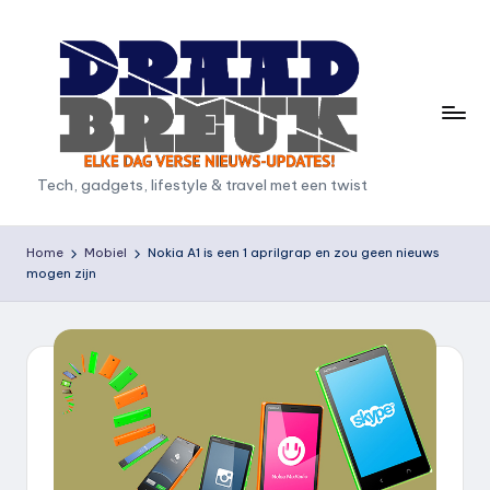
Ga
naar
de
inhoud
D
Tech, gadgets, lifestyle & travel met een twist
r
a
Home
Mobiel
Nokia A1 is een 1 aprilgrap en zou geen nieuws
mogen zijn
a
d
b
r
e
u