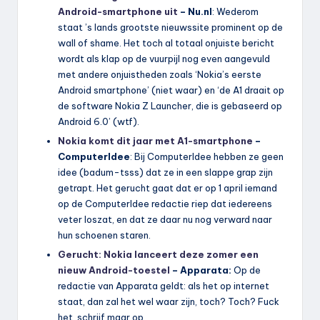
Android-smartphone uit
– Nu.nl
: Wederom
staat ’s lands grootste nieuwssite prominent op de
wall of shame. Het toch al totaal onjuiste bericht
wordt als klap op de vuurpijl nog even aangevuld
met andere onjuistheden zoals ‘Nokia’s eerste
Android smartphone’ (niet waar) en ‘de A1 draait op
de software Nokia Z Launcher, die is gebaseerd op
Android 6.0’ (wtf).
Nokia komt dit jaar met A1-smartphone
–
ComputerIdee
: Bij ComputerIdee hebben ze geen
idee (badum-tsss) dat ze in een slappe grap zijn
getrapt. Het gerucht gaat dat er op 1 april iemand
op de ComputerIdee redactie riep dat iedereens
veter loszat, en dat ze daar nu nog verward naar
hun schoenen staren.
Gerucht: Nokia lanceert deze zomer een
nieuw Android-toestel
– Apparata:
Op de
redactie van Apparata geldt: als het op internet
staat, dan zal het wel waar zijn, toch? Toch? Fuck
het, schrijf maar op.