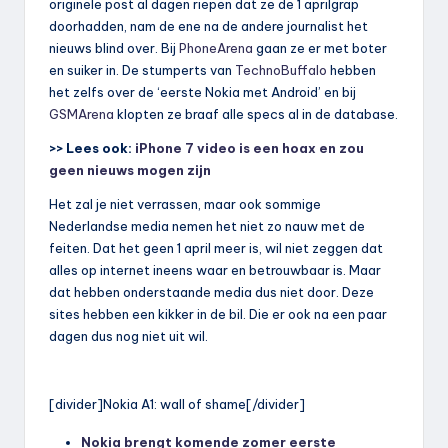
originele post al dagen riepen dat ze de 1 aprilgrap
doorhadden, nam de ene na de andere journalist het
nieuws blind over. Bij
PhoneArena
gaan ze er met boter
en suiker in. De stumperts van
TechnoBuffalo
hebben
het zelfs over de ‘eerste Nokia met Android’ en bij
GSMArena
klopten ze braaf alle specs al in de database.
>> Lees ook:
iPhone 7 video is een hoax en zou
geen nieuws mogen zijn
Het zal je niet verrassen, maar ook sommige
Nederlandse media nemen het niet zo nauw met de
feiten. Dat het geen 1 april meer is, wil niet zeggen dat
alles op internet ineens waar en betrouwbaar is. Maar
dat hebben onderstaande media dus niet door. Deze
sites hebben een kikker in de bil. Die er ook na een paar
dagen dus nog niet uit wil.
[divider]Nokia A1: wall of shame[/divider]
Nokia brengt komende zomer eerste