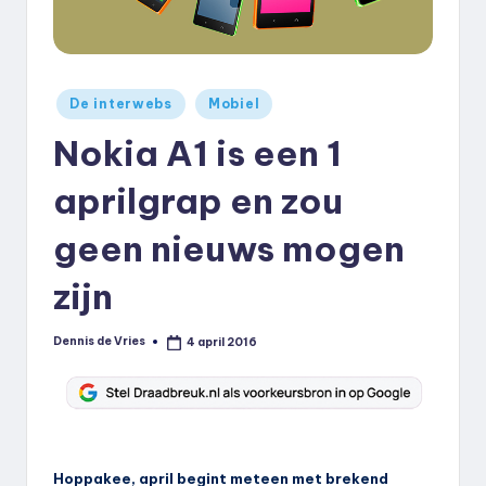
k
.
n
Geplaatst
De interwebs
Mobiel
in
l
Nokia A1 is een 1
aprilgrap en zou
geen nieuws mogen
zijn
Dennis de Vries
4 april 2016
Geplaatst
door
Hoppakee, april begint meteen met brekend