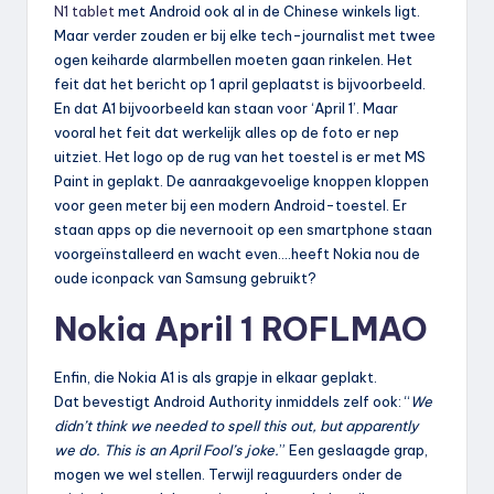
N1 tablet
met Android ook al in de Chinese winkels ligt.
Maar verder zouden er bij elke tech-journalist met twee
ogen keiharde alarmbellen moeten gaan rinkelen. Het
feit dat het bericht op 1 april geplaatst is bijvoorbeeld.
En dat A1 bijvoorbeeld kan staan voor ‘April 1’. Maar
vooral het feit dat werkelijk alles op de foto er nep
uitziet. Het logo op de rug van het toestel is er met MS
Paint in geplakt. De aanraakgevoelige knoppen kloppen
voor geen meter bij een modern Android-toestel. Er
staan apps op die nevernooit op een smartphone staan
voorgeïnstalleerd en wacht even….heeft Nokia nou de
oude iconpack van Samsung gebruikt?
Nokia April 1 ROFLMAO
Enfin, die Nokia A1 is als grapje in elkaar geplakt.
Dat bevestigt Android Authority inmiddels zelf ook: “
We
didn’t think we needed to spell this out, but apparently
we do. This is an April Fool’s joke.
” Een geslaagde grap,
mogen we wel stellen. Terwijl reaguurders onder de