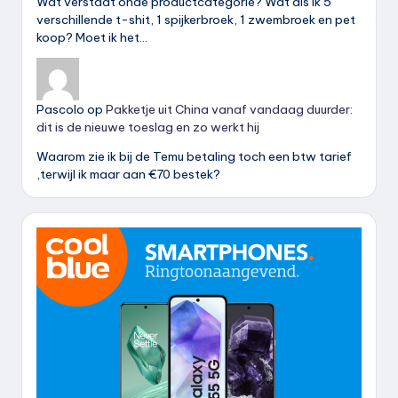
Wat verstaat onde productcategorie? Wat als ik 5
verschillende t-shit, 1 spijkerbroek, 1 zwembroek en pet
koop? Moet ik het…
Pascolo
op
Pakketje uit China vanaf vandaag duurder:
dit is de nieuwe toeslag en zo werkt hij
Waarom zie ik bij de Temu betaling toch een btw tarief
,terwijl ik maar aan €70 bestek?