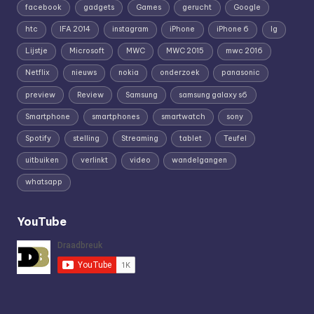
facebook
gadgets
Games
gerucht
Google
htc
IFA 2014
instagram
iPhone
iPhone 6
lg
Lijstje
Microsoft
MWC
MWC 2015
mwc 2016
Netflix
nieuws
nokia
onderzoek
panasonic
preview
Review
Samsung
samsung galaxy s6
Smartphone
smartphones
smartwatch
sony
Spotify
stelling
Streaming
tablet
Teufel
uitbuiken
verlinkt
video
wandelgangen
whatsapp
YouTube