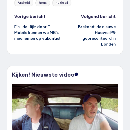
Tags:
Android
hoax
nokia a1
Bericht
Vorige bericht
Volgend bericht
Ein-de-lijk: door T-
Brekond: de nieuwe
navigatie
Mobile kunnen we MB’s
Huawei P9
meenemen op vakantie!
gepresenteerd in
Londen
Kijken! Nieuwste video