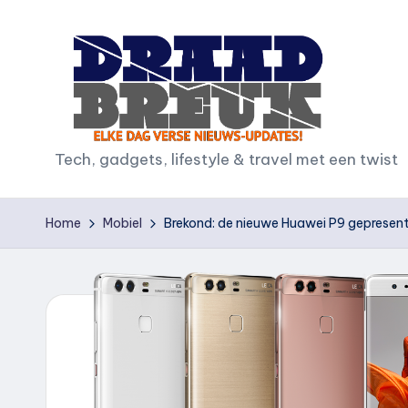
Ga
naar
de
inhoud
D
Tech, gadgets, lifestyle & travel met een twist
r
Home
Mobiel
Brekond: de nieuwe Huawei P9 gepresent
a
a
d
b
r