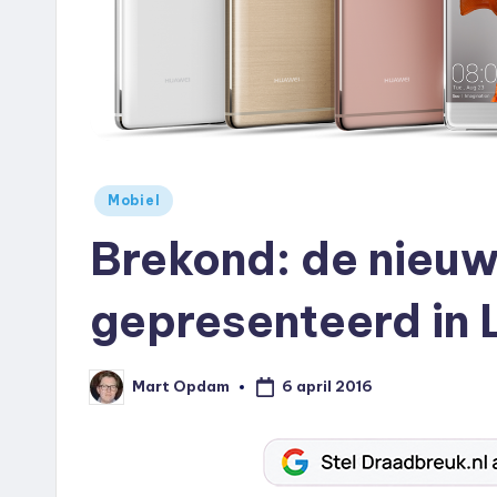
e
u
k
.
Geplaatst
Mobiel
n
in
Brekond: de nieu
l
gepresenteerd in
6 april 2016
Mart Opdam
Geplaatst
door