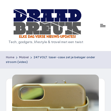
Ga
naar
de
inhoud
D
Tech, gadgets, lifestyle & travel met een twist
r
a
Home
Mobiel
247 VOLT: taser-case zet je belager onder
stroom (video)
a
d
b
r
e
u