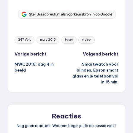
Tags:
247 Volt
mwc 2016
taser
video
Bericht
Vorige bericht
Volgend bericht
MWC2016: dag 4 in
Smartwatch voor
navigatie
beeld
blinden, Epson smart
glass en je telefoon vol
in 15 min.
Reacties
Nog geen reacties. Waarom begin je de discussie niet?