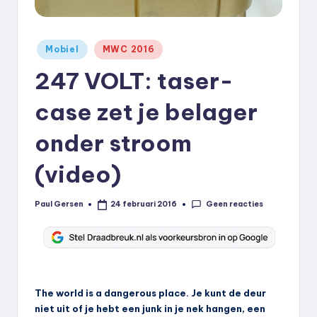
k
.
Geplaatst
Mobiel
MWC 2016
n
in
247 VOLT: taser-
l
case zet je belager
onder stroom
(video)
Geen reacties
Paul Gersen
24 februari 2016
Geplaatst
door
The world is a dangerous place. Je kunt de deur
niet uit of je hebt een junk in je nek hangen, een