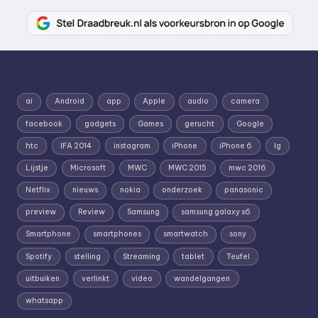
ai
Android
app
Apple
audio
camera
facebook
gadgets
Games
gerucht
Google
htc
IFA 2014
instagram
iPhone
iPhone 6
lg
Lijstje
Microsoft
MWC
MWC 2015
mwc 2016
Netflix
nieuws
nokia
onderzoek
panasonic
preview
Review
Samsung
samsung galaxy s6
Smartphone
smartphones
smartwatch
sony
Spotify
stelling
Streaming
tablet
Teufel
uitbuiken
verlinkt
video
wandelgangen
whatsapp